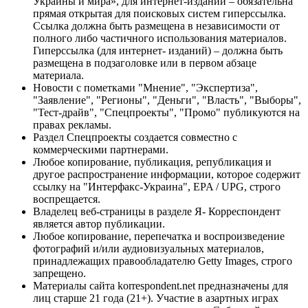
Украины и мира», для интернет-изданий – обязательна
прямая открытая для поисковых систем гиперссылка.
Ссылка должна быть размещена в независимости от
полного либо частичного использования материалов.
Гиперссылка (для интернет- изданий) – должна быть
размещена в подзаголовке или в первом абзаце
материала.
Новости с пометками "Мнение", "Экспертиза",
"Заявление", "Регионы", "Деньги", "Власть", "Выборы",
"Тест-драйв", "Спецпроекты", "Промо" публикуются на
правах рекламы.
Раздел Спецпроекты создается совместно с
коммерческими партнерами.
Любое копирование, публикация, републикация и
другое распространение информации, которое содержит
ссылку на "Интерфакс-Украина", EPA / UPG, строго
воспрещается.
Владелец веб-страницы в разделе Я- Корреспондент
является автор публикации.
Любое копирование, перепечатка и воспроизведение
фотографий и/или аудиовизуальных материалов,
принадлежащих правообладателю Getty Images, строго
запрещено.
Материалы сайта korrespondent.net предназначены для
лиц старше 21 года (21+). Участие в азартных играх