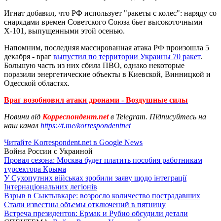
Игнат добавил, что РФ использует "ракеты с колес": наряду со
снарядами времен Советского Союза бьет высокоточными
Х-101, выпущенными этой осенью.
Напомним, последняя массированная атака РФ произошла 5
декабря - враг
выпустил по территории Украины 70 ракет
.
Большую часть из них сбила ПВО, однако некоторые
поразили энергетические объекты в Киевской, Винницкой и
Одесской областях.
Враг возобновил атаки дронами - Воздушные силы
Новини від
Корреспондент.net
в Telegram. Підписуйтесь на
наш канал
https://t.me/korrespondentnet
Читайте Korrespondent.net в Google News
Война России с Украиной
Провал сезона: Москва будет платить пособия работникам
турсектора Крыма
У Сухопутних військах зробили заяву щодо інтеграції
Інтернаціональних легіонів
Взрыв в Сыктывкаре: возросло количество пострадавших
Стали известны объемы отключений в пятницу
Встреча президентов: Ермак и Рубио обсудили детали