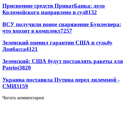
Присвоение средств ПриватБанка: дело
Коломойского направлено в суд
8132
ВСУ получили новое снаряжение Бундесвера:
что входит в комплект
7257
Зеленский оценил гарантии США и судьбу
Донбасса
4121
Зеленский: США будут поставлять ракеты для
Patriot
3820
Украина поставила Путина перед дилеммой -
СМИ
3159
Читать комментарии