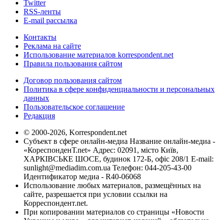
Twitter
RSS-ленты
E-mail рассылка
Контакты
Реклама на сайте
Использование материалов korrespondent.net
Правила пользования сайтом
Договор пользования сайтом
Политика в сфере конфиденциальности и персональных
данных
Пользовательское соглашение
Редакция
© 2000-2026, Korrespondent.net
Субъект в сфере онлайн-медиа Название онлайн-медиа -
«КореспонденТ.net» Адрес: 02091, місто Київ,
ХАРКІВСЬКЕ ШОСЕ, будинок 172-Б, офіс 208/1 E-mail:
sunlight@mediadim.com.ua
Телефон: 044-205-43-00
Идентификатор медиа - R40-06068
Использование любых материалов, размещённых на
сайте, разрешается при условии ссылки на
Корреспондент.net.
При копировании материалов со страницы «Новости