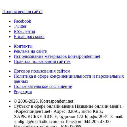
Полная версия сайта
Facebook
Twitter
RSS-ленты
E-mail рассылка
Контакты
Реклама на сайте
Использование материалов korrespondent.net
Правила пользования сайтом
Договор пользования сайтом
Политика в сфере конфиденциальности и персональных
данных
Пользовательское соглашение
Редакция
© 2000-2026, Korrespondent.net
Субъект в сфере онлайн-медиа Название онлайн-медиа -
«КореспонденТ.net» Адрес: 02091, місто Київ,
ХАРКІВСЬКЕ ШОСЕ, будинок 172-Б, офіс 208/1 E-mail:
sunlight@mediadim.com.ua
Телефон: 044-205-43-00
Идентификатор медиа - R40-06068