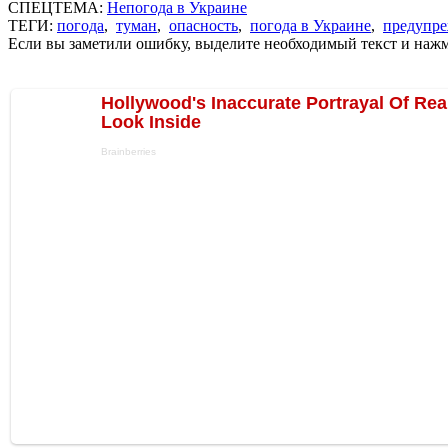
СПЕЦТЕМА:
Непогода в Украине
ТЕГИ:
погода
,
туман
,
опасность
,
погода в Украине
,
предупр
Если вы заметили ошибку, выделите необходимый текст и нажми