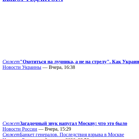
Сюжет
"Охотиться на лучника, а не на стрелу". Как Украи
Новости Украины
— Вчера, 16:38
Сюжет
Загадочный звук напугал Москву: что это было
Новости России
— Вчера, 15:29
Сюжет
Банкет генералов. Последствия взрыва в Москве