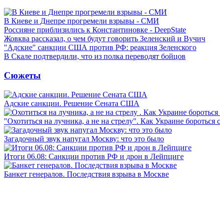
В Киеве и Днепре прогремели взрывы - СМИ
Россияне приблизились к Константиновке - DeepState
Жовква рассказал, о чем будут говорить Зеленский и Вучич
"Адские" санкции США против РФ: реакция Зеленского
В Скале подтвердили, что из полка переводят бойцов
Сюжеты
Адские санкции. Решение Сената США
"Охотиться на лучника, а не на стрелу". Как Украине бороться 
Загадочный звук напугал Москву: что это было
Итоги 06.08: Санкции против РФ и дрон в Лейпциге
Банкет генералов. Последствия взрыва в Москве