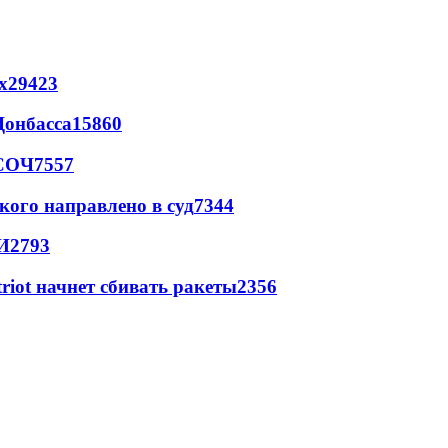
х
29423
Донбасса
15860
 СОЧ
7557
кого направлено в суд
7344
И
2793
triot начнет сбивать ракеты
2356