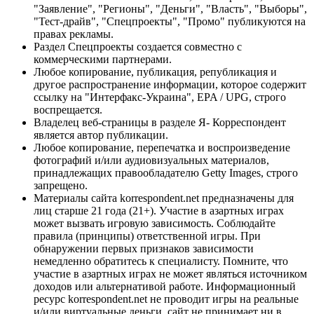
"Заявление", "Регионы", "Деньги", "Власть", "Выборы",
"Тест-драйв", "Спецпроекты", "Промо" публикуются на
правах рекламы.
Раздел Спецпроекты создается совместно с
коммерческими партнерами.
Любое копирование, публикация, републикация и
другое распространение информации, которое содержит
ссылку на "Интерфакс-Украина", EPA / UPG, строго
воспрещается.
Владелец веб-страницы в разделе Я- Корреспондент
является автор публикации.
Любое копирование, перепечатка и воспроизведение
фотографий и/или аудиовизуальных материалов,
принадлежащих правообладателю Getty Images, строго
запрещено.
Материалы сайта korrespondent.net предназначены для
лиц старше 21 года (21+). Участие в азартных играх
может вызвать игровую зависимость. Соблюдайте
правила (принципы) ответственной игры. При
обнаружении первых признаков зависимости
немедленно обратитесь к специалисту. Помните, что
участие в азартных играх не может являться источником
доходов или альтернативой работе. Информационный
ресурс korrespondent.net не проводит игры на реальные
и/или виртуальные деньги, сайт не принимает ни в