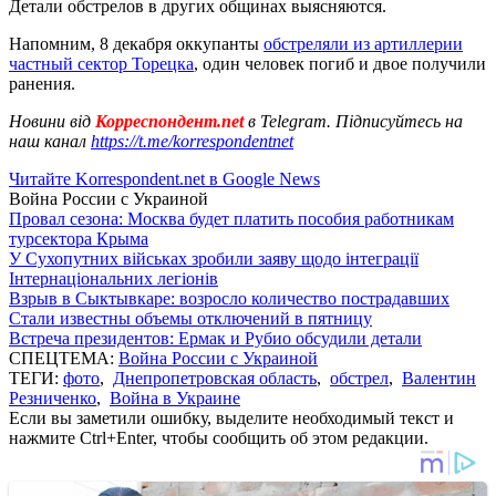
Детали обстрелов в других общинах выясняются.
Напомним, 8 декабря оккупанты
обстреляли из артиллерии
частный сектор Торецка
, один человек погиб и двое получили
ранения.
Новини від
Корреспондент.net
в Telegram. Підписуйтесь на
наш канал
https://t.me/korrespondentnet
Читайте Korrespondent.net в Google News
Война России с Украиной
Провал сезона: Москва будет платить пособия работникам
турсектора Крыма
У Сухопутних військах зробили заяву щодо інтеграції
Інтернаціональних легіонів
Взрыв в Сыктывкаре: возросло количество пострадавших
Стали известны объемы отключений в пятницу
Встреча президентов: Ермак и Рубио обсудили детали
СПЕЦТЕМА:
Война России с Украиной
ТЕГИ:
фото
,
Днепропетровская область
,
обстрел
,
Валентин
Резниченко
,
Война в Украине
Если вы заметили ошибку, выделите необходимый текст и
нажмите Ctrl+Enter, чтобы сообщить об этом редакции.