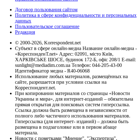
Договор пользования сайтом
Политика в сфере конфиденциальности и персональных
данных
Пользовательское соглашение
Редакция
© 2000-2026, Korrespondent.net
Субъект в сфере онлайн-медиа Название онлайн-медиа -
«КореспонденТ.net» Адрес: 02091, місто Київ,
ХАРКІВСЬКЕ ШОСЕ, будинок 172-Б, офіс 208/1 E-mail:
sunlight@mediadim.com.ua
Телефон: 044-205-43-00
Идентификатор медиа - R40-06068
Использование любых материалов, размещённых на
сайте, разрешается при условии ссылки на
Корреспондент.net.
При копировании материалов со страницы «Новости
Украины и мира», для интернет-изданий – обязательна
прямая открытая для поисковых систем гиперссылка.
Ссылка должна быть размещена в независимости от
полного либо частичного использования материалов.
Гиперссылка (для интернет- изданий) – должна быть
размещена в подзаголовке или в первом абзаце
материала.
Новости с пометками "Мнение", "Экспертиза",