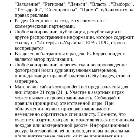
"Заявление", "Регионы", "Деньги", "Власть", "Выборы",
"Тест-драйв", "Спецпроекты", "Промо" публикуются на
правах рекламы.
Раздел Спецпроекты создается совместно с
коммерческими партнерами.
Любое копирование, публикация, републикация и
другое распространение информации, которое содержит
ссылку на "Интерфакс-Украина", EPA / UPG, строго
воспрещается.
Владелец веб-страницы в разделе Я- Корреспондент
является автор публикации.
Любое копирование, перепечатка и воспроизведение
фотографий и/или аудиовизуальных материалов,
принадлежащих правообладателю Getty Images, строго
запрещено.
Материалы сайта korrespondent.net предназначены для
лиц старше 21 года (21+). Участие в азартных играх
может вызвать игровую зависимость. Соблюдайте
правила (принципы) ответственной игры. При
обнаружении первых признаков зависимости
немедленно обратитесь к специалисту. Помните, что
участие в азартных играх не может являться источником
доходов или альтернативой работе. Информационный
ресурс korrespondent.net не проводит игры на реальные
и/или виртуальные деньги, сайт не принимает ни в