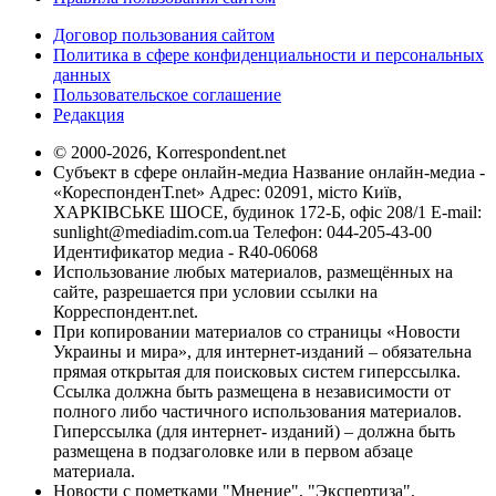
Договор пользования сайтом
Политика в сфере конфиденциальности и персональных
данных
Пользовательское соглашение
Редакция
© 2000-2026, Korrespondent.net
Субъект в сфере онлайн-медиа Название онлайн-медиа -
«КореспонденТ.net» Адрес: 02091, місто Київ,
ХАРКІВСЬКЕ ШОСЕ, будинок 172-Б, офіс 208/1 E-mail:
sunlight@mediadim.com.ua
Телефон: 044-205-43-00
Идентификатор медиа - R40-06068
Использование любых материалов, размещённых на
сайте, разрешается при условии ссылки на
Корреспондент.net.
При копировании материалов со страницы «Новости
Украины и мира», для интернет-изданий – обязательна
прямая открытая для поисковых систем гиперссылка.
Ссылка должна быть размещена в независимости от
полного либо частичного использования материалов.
Гиперссылка (для интернет- изданий) – должна быть
размещена в подзаголовке или в первом абзаце
материала.
Новости с пометками "Мнение", "Экспертиза",