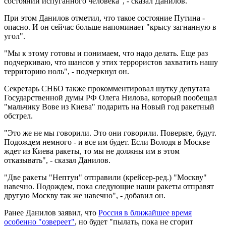
состоянии испуганного человека", - сказал Данилов.
При этом Данилов отметил, что такое состояние Путина -
опасно. И он сейчас больше напоминает "крысу загнанную в
угол".
"Мы к этому готовы и понимаем, что надо делать. Еще раз
подчеркиваю, что шансов у этих террористов захватить нашу
территорию ноль", - подчеркнул он.
Секретарь СНБО также прокомментировал шутку депутата
Государственной думы РФ Олега Нилова, который пообещал
"мальчику Вове из Киева" подарить на Новый год ракетный
обстрел.
"Это же не мы говорили. Это они говорили. Поверьте, будут.
Подождем немного - и все им будет. Если Володя в Москве
ждет из Киева ракеты, то мы не должны им в этом
отказывать", - сказал Данилов.
"Две ракеты "Нептун" отправили (крейсер-ред.) "Москву"
навечно. Подождем, пока следующие наши ракеты отправят
другую Москву так же навечно", - добавил он.
Ранее Данилов заявил, что
Россия в ближайшее время
особенно "озвереет"
, но будет "пылать, пока не сгорит