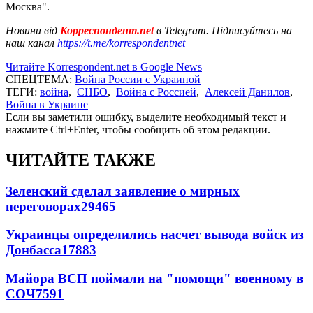
Москва".
Новини від
Корреспондент.net
в Telegram. Підписуйтесь на
наш канал
https://t.me/korrespondentnet
Читайте Korrespondent.net в Google News
СПЕЦТЕМА:
Война России с Украиной
ТЕГИ:
война
,
СНБО
,
Война с Россией
,
Алексей Данилов
,
Война в Украине
Если вы заметили ошибку, выделите необходимый текст и
нажмите Ctrl+Enter, чтобы сообщить об этом редакции.
ЧИТАЙТЕ ТАКЖЕ
Зеленский сделал заявление о мирных
переговорах
29465
Украинцы определились насчет вывода войск из
Донбасса
17883
Майора ВСП поймали на "помощи" военному в
СОЧ
7591