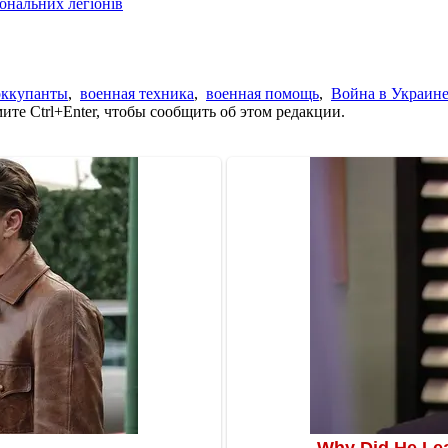
іональних легіонів
оккупанты
,
военная техника
,
военная помощь
,
Война в Украин
те Ctrl+Enter, чтобы сообщить об этом редакции.