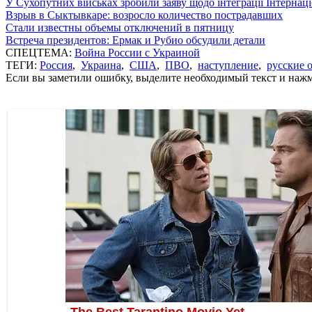
У Сухопутних військах зробили заяву щодо інтеграції Інтернац
Взрыв в Сыктывкаре: возросло количество пострадавших
Стали известны объемы отключений в пятницу
Встреча президентов: Ермак и Рубио обсудили детали
СПЕЦТЕМА:
Война России с Украиной
ТЕГИ:
Россия
,
Украина
,
США
,
ПВО
,
наступление
,
русские 
Если вы заметили ошибку, выделите необходимый текст и нажми