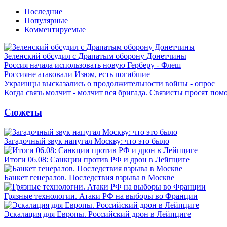
Последние
Популярные
Комментируемые
Зеленский обсудил с Драпатым оборону Донетчины
Россия начала использовать новую Герберу - Флеш
Россияне атаковали Изюм, есть погибшие
Украинцы высказались о продолжительности войны - опрос
Когда связь молчит - молчит вся бригада. Связисты просят по
Сюжеты
Загадочный звук напугал Москву: что это было
Итоги 06.08: Санкции против РФ и дрон в Лейпциге
Банкет генералов. Последствия взрыва в Москве
Грязные технологии. Атаки РФ на выборы во Франции
Эскалация для Европы. Российский дрон в Лейпциге