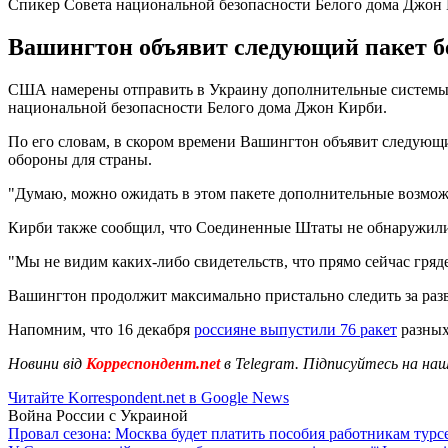
Спикер Совета национальной безопасности Белого дома Джон
Вашингтон объявит следующий пакет бе
США намерены отправить в Украину дополнительные системы 
национальной безопасности Белого дома Джон Кирби.
По его словам, в скором времени Вашингтон объявит следующи
обороны для страны.
"Думаю, можно ожидать в этом пакете дополнительные возмож
Кирби также сообщил, что Соединенные Штаты не обнаружили 
"Мы не видим каких-либо свидетельств, что прямо сейчас гряде
Вашингтон продолжит максимально пристально следить за раз
Напомним, что 16 декабря
россияне выпустили 76 ракет
разных
Новини від
Корреспондент.net
в Telegram. Підписуйтесь на на
Читайте Korrespondent.net в Google News
Война России с Украиной
Провал сезона: Москва будет платить пособия работникам тур