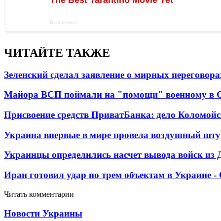
ЧИТАЙТЕ ТАКЖЕ
Зеленский сделал заявление о мирных переговора
Майора ВСП поймали на "помощи" военному в
Присвоение средств ПриватБанка: дело Коломойс
Украина впервые в мире провела воздушный шту
Украинцы определились насчет вывода войск из 
Иран готовил удар по трем объектам в Украине 
Читать комментарии
Новости Украины