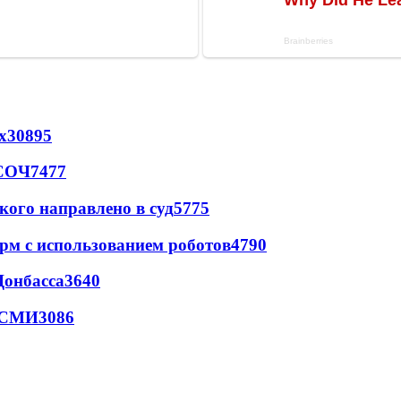
х
30895
 СОЧ
7477
кого направлено в суд
5775
рм с использованием роботов
4790
Донбасса
3640
- СМИ
3086