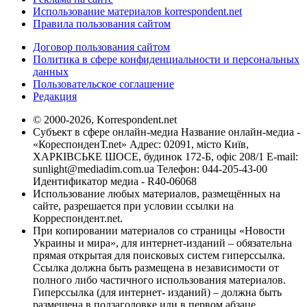
Использование материалов korrespondent.net
Правила пользования сайтом
Договор пользования сайтом
Политика в сфере конфиденциальности и персональных
данных
Пользовательское соглашение
Редакция
© 2000-2026, Korrespondent.net
Субъект в сфере онлайн-медиа Название онлайн-медиа -
«КореспонденТ.net» Адрес: 02091, місто Київ,
ХАРКІВСЬКЕ ШОСЕ, будинок 172-Б, офіс 208/1 E-mail:
sunlight@mediadim.com.ua
Телефон: 044-205-43-00
Идентификатор медиа - R40-06068
Использование любых материалов, размещённых на
сайте, разрешается при условии ссылки на
Корреспондент.net.
При копировании материалов со страницы «Новости
Украины и мира», для интернет-изданий – обязательна
прямая открытая для поисковых систем гиперссылка.
Ссылка должна быть размещена в независимости от
полного либо частичного использования материалов.
Гиперссылка (для интернет- изданий) – должна быть
размещена в подзаголовке или в первом абзаце