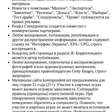
материала.
Новости с пометками "Мнение", "Экспертиза",
"Заявление", "Регионы", "Деньги", "Власть", "Выборы",
"Тест-драйв", "Спецпроекты", "Промо" публикуются на
правах рекламы.
Раздел Спецпроекты создается совместно с
коммерческими партнерами.
Любое копирование, публикация, републикация и
другое распространение информации, которое содержит
ссылку на "Интерфакс-Украина", EPA / UPG, строго
воспрещается.
Владелец веб-страницы в разделе Я- Корреспондент
является автор публикации.
Любое копирование, перепечатка и воспроизведение
фотографий и/или аудиовизуальных материалов,
принадлежащих правообладателю Getty Images, строго
запрещено.
Материалы сайта korrespondent.net предназначены для
лиц старше 21 года (21+). Участие в азартных играх
может вызвать игровую зависимость. Соблюдайте
правила (принципы) ответственной игры. При
обнаружении первых признаков зависимости
немедленно обратитесь к специалисту. Помните, что
участие в азартных играх не может являться источником
доходов или альтернативой работе. Информационный