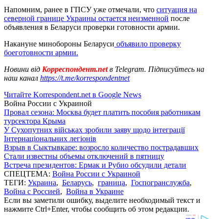
Напомним, ранее в ГПСУ уже отмечали, что
ситуация на
северной границе Украины остается неизменной
после
объявления в Беларуси проверки готовности армии.
Накануне минобороны Беларуси
объявило проверку
боеготовности армии.
Новини від
Корреспондент.net
в Telegram. Підписуйтесь на
наш канал
https://t.me/korrespondentnet
Читайте Korrespondent.net в Google News
Война России с Украиной
Провал сезона: Москва будет платить пособия работникам
турсектора Крыма
У Сухопутних військах зробили заяву щодо інтеграції
Інтернаціональних легіонів
Взрыв в Сыктывкаре: возросло количество пострадавших
Стали известны объемы отключений в пятницу
Встреча президентов: Ермак и Рубио обсудили детали
СПЕЦТЕМА:
Война России с Украиной
ТЕГИ:
Украина
,
Беларусь
,
граница
,
Госпогранслужба
,
Война с Россией
,
Война в Украине
Если вы заметили ошибку, выделите необходимый текст и
нажмите Ctrl+Enter, чтобы сообщить об этом редакции.