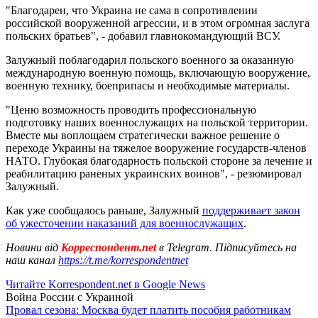
"Благодарен, что Украина не сама в сопротивлении
российской вооруженной агрессии, и в этом огромная заслуга
польских братьев", - добавил главнокомандующий ВСУ.
Залужный поблагодарил польского военного за оказанную
международную военную помощь, включающую вооружение,
военную технику, боеприпасы и необходимые материалы.
"Ценю возможность проводить профессиональную
подготовку наших военнослужащих на польской территории.
Вместе мы воплощаем стратегически важное решение о
переходе Украины на тяжелое вооружение государств-членов
НАТО. Глубокая благодарность польской стороне за лечение и
реабилитацию раненых украинских воинов", - резюмировал
Залужный.
Как уже сообщалось раньше, Залужный
поддерживает закон
об ужесточении наказаний для военнослужащих
.
Новини від
Корреспондент.net
в Telegram. Підписуйтесь на
наш канал
https://t.me/korrespondentnet
Читайте Korrespondent.net в Google News
Война России с Украиной
Провал сезона: Москва будет платить пособия работникам