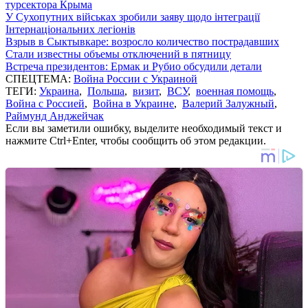
турсектора Крыма
У Сухопутних військах зробили заяву щодо інтеграції
Інтернаціональних легіонів
Взрыв в Сыктывкаре: возросло количество пострадавших
Стали известны объемы отключений в пятницу
Встреча президентов: Ермак и Рубио обсудили детали
СПЕЦТЕМА:
Война России с Украиной
ТЕГИ:
Украина
,
Польша
,
визит
,
ВСУ
,
военная помощь
,
Война с Россией
,
Война в Украине
,
Валерий Залужный
,
Раймунд Анджейчак
Если вы заметили ошибку, выделите необходимый текст и
нажмите Ctrl+Enter, чтобы сообщить об этом редакции.