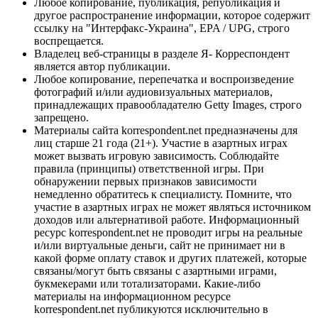
Любое копирование, публикация, републикация и
другое распространение информации, которое содержит
ссылку на "Интерфакс-Украина", EPA / UPG, строго
воспрещается.
Владелец веб-страницы в разделе Я- Корреспондент
является автор публикации.
Любое копирование, перепечатка и воспроизведение
фотографий и/или аудиовизуальных материалов,
принадлежащих правообладателю Getty Images, строго
запрещено.
Материалы сайта korrespondent.net предназначены для
лиц старше 21 года (21+). Участие в азартных играх
может вызвать игровую зависимость. Соблюдайте
правила (принципы) ответственной игры. При
обнаружении первых признаков зависимости
немедленно обратитесь к специалисту. Помните, что
участие в азартных играх не может являться источником
доходов или альтернативой работе. Информационный
ресурс korrespondent.net не проводит игры на реальные
и/или виртуальные деньги, сайт не принимает ни в
какой форме оплату ставок и других платежей, которые
связаны/могут быть связаны с азартными играми,
букмекерами или тотализаторами. Какие-либо
материалы на информационном ресурсе
korrespondent.net публикуются исключительно в