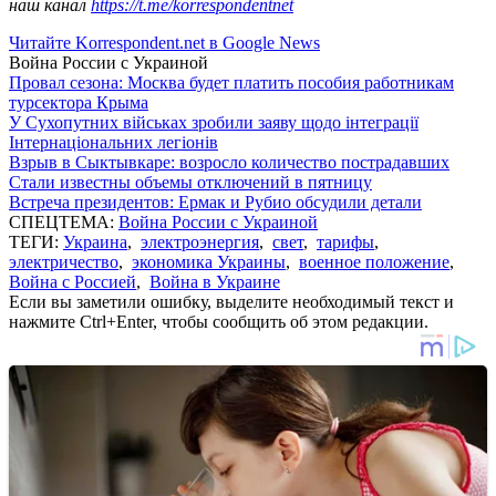
наш канал
https://t.me/korrespondentnet
Читайте Korrespondent.net в Google News
Война России с Украиной
Провал сезона: Москва будет платить пособия работникам
турсектора Крыма
У Сухопутних військах зробили заяву щодо інтеграції
Інтернаціональних легіонів
Взрыв в Сыктывкаре: возросло количество пострадавших
Стали известны объемы отключений в пятницу
Встреча президентов: Ермак и Рубио обсудили детали
СПЕЦТЕМА:
Война России с Украиной
ТЕГИ:
Украина
,
электроэнергия
,
свет
,
тарифы
,
электричество
,
экономика Украины
,
военное положение
,
Война с Россией
,
Война в Украине
Если вы заметили ошибку, выделите необходимый текст и
нажмите Ctrl+Enter, чтобы сообщить об этом редакции.