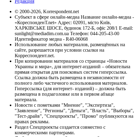
Редакция
© 2000-2026, Korrespondent.net
Субъект в сфере онлайн-медиа Название онлайн-медиа -
«КореспонденТ.net» Адрес: 02091, місто Київ,
ХАРКІВСЬКЕ ШОСЕ, будинок 172-Б, офіс 208/1 E-mail:
sunlight@mediadim.com.ua
Телефон: 044-205-43-00
Идентификатор медиа - R40-06068
Использование любых материалов, размещённых на
сайте, разрешается при условии ссылки на
Корреспондент.net.
При копировании материалов со страницы «Новости
Украины и мира», для интернет-изданий – обязательна
прямая открытая для поисковых систем гиперссылка.
Ссылка должна быть размещена в независимости от
полного либо частичного использования материалов.
Гиперссылка (для интернет- изданий) – должна быть
размещена в подзаголовке или в первом абзаце
материала.
Новости с пометками "Мнение", "Экспертиза",
"Заявление", "Регионы", "Деньги", "Власть", "Выборы",
"Тест-драйв", "Спецпроекты", "Промо" публикуются на
правах рекламы.
Раздел Спецпроекты создается совместно с
коммерческими партнерами.