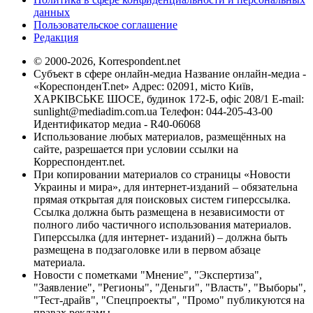
данных
Пользовательское соглашение
Редакция
© 2000-2026, Korrespondent.net
Субъект в сфере онлайн-медиа Название онлайн-медиа -
«КореспонденТ.net» Адрес: 02091, місто Київ,
ХАРКІВСЬКЕ ШОСЕ, будинок 172-Б, офіс 208/1 E-mail:
sunlight@mediadim.com.ua
Телефон: 044-205-43-00
Идентификатор медиа - R40-06068
Использование любых материалов, размещённых на
сайте, разрешается при условии ссылки на
Корреспондент.net.
При копировании материалов со страницы «Новости
Украины и мира», для интернет-изданий – обязательна
прямая открытая для поисковых систем гиперссылка.
Ссылка должна быть размещена в независимости от
полного либо частичного использования материалов.
Гиперссылка (для интернет- изданий) – должна быть
размещена в подзаголовке или в первом абзаце
материала.
Новости с пометками "Мнение", "Экспертиза",
"Заявление", "Регионы", "Деньги", "Власть", "Выборы",
"Тест-драйв", "Спецпроекты", "Промо" публикуются на
правах рекламы.