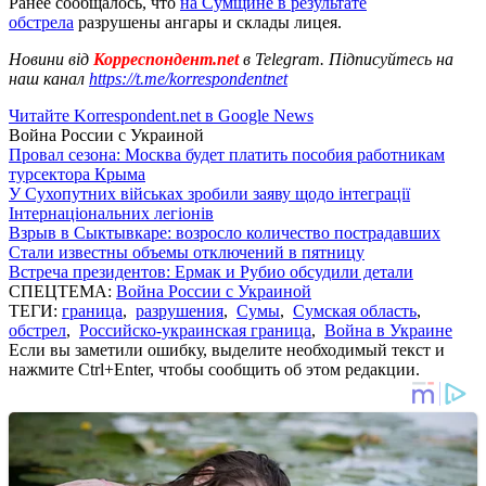
Ранее сообщалось, что
на Сумщине в результате
обстрела
разрушены ангары и склады лицея.
Новини від
Корреспондент.net
в Telegram. Підписуйтесь на
наш канал
https://t.me/korrespondentnet
Читайте Korrespondent.net в Google News
Война России с Украиной
Провал сезона: Москва будет платить пособия работникам
турсектора Крыма
У Сухопутних військах зробили заяву щодо інтеграції
Інтернаціональних легіонів
Взрыв в Сыктывкаре: возросло количество пострадавших
Стали известны объемы отключений в пятницу
Встреча президентов: Ермак и Рубио обсудили детали
СПЕЦТЕМА:
Война России с Украиной
ТЕГИ:
граница
,
разрушения
,
Сумы
,
Сумская область
,
обстрел
,
Российско-украинская граница
,
Война в Украине
Если вы заметили ошибку, выделите необходимый текст и
нажмите Ctrl+Enter, чтобы сообщить об этом редакции.