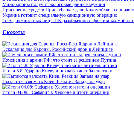
Минобороны получит налоговые данные мужчин
Присвоение средств ПриватБанка: дело Коломойского направле
Украина готовит специальную санкционную операцию
Трех должностных лиц ТЦК разоблачили в фиктивных мобили
Сюжеты
Эскалация для Европы. Российский дрон в Лейпциге
Изменения в армии РФ: что стоит за решением Путина
Итоги 5.8: Удар по Киеву и нехватка антибаллистики
Пытаются взломать Киев. Реакция Запада на удар
Итоги 04.08: "Сафари" в Херсоне и итоги операции