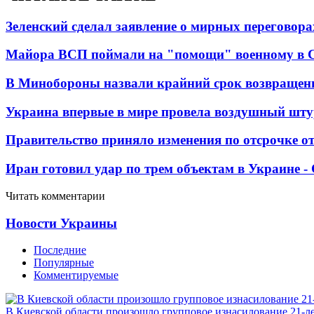
Зеленский сделал заявление о мирных переговора
Майора ВСП поймали на "помощи" военному в
В Минобороны назвали крайний срок возвращен
Украина впервые в мире провела воздушный шту
Правительство приняло изменения по отсрочке о
Иран готовил удар по трем объектам в Украине 
Читать комментарии
Новости Украины
Последние
Популярные
Комментируемые
В Киевской области произошло групповое изнасилование 21-л