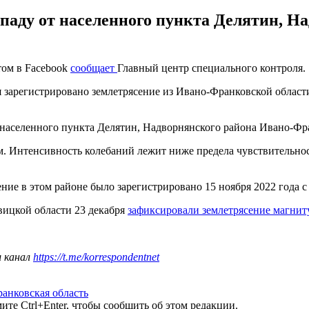
ападу от населенного пункта Делятин, Н
том в Facebook
сообщает
Главный центр специального контроля.
 зарегистрировано землетрясение из Ивано-Франковской области
т населенного пункта Делятин, Надворнянского района Ивано-Фра
. Интенсивность колебаний лежит ниже предела чувствительнос
ние в этом районе было зарегистрировано 15 ноября 2022 года с
вицкой области 23 декабря
зафиксировали землетрясение магниту
ш канал
https://t.me/korrespondentnet
анковская область
те Ctrl+Enter, чтобы сообщить об этом редакции.