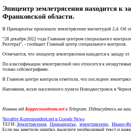
Эпицентр землетрясения находится к з
Франковской области.
В Прикарпатье произошло землетрясение магнитудой 2,4. Об э
"28 декабря 2022 года Главным центром специального контроля
Рихтера)", - сообщает Главный центр специального контроля.
Отмечается, что эпицентр землетрясения находится к западу о
По классификации землетрясений оно относится к неощутимым
только сейсмографами.
В Главном центре контроля отметили, что последнее землетрясе
Напомним, возле населенного пункта Новоднестровск в Черно
Новини від
Корреспондент.net
в Telegram. Підписуйтесь на на
Читайте Korrespondent.net в Google News
ТЕГИ:
Землетрясения
,
Прикарпатье
,
землетрясение
,
Ивано-Фр
Если вы заметили ошибку, выделите необходимый текст и нажми