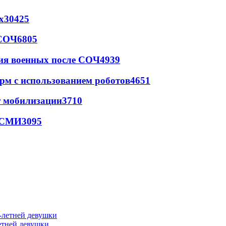
х
30425
 СОЧ
6805
ия военных после СОЧ
4939
рм с использованием роботов
4651
т мобилизации
3710
- СМИ
3095
етней девушки