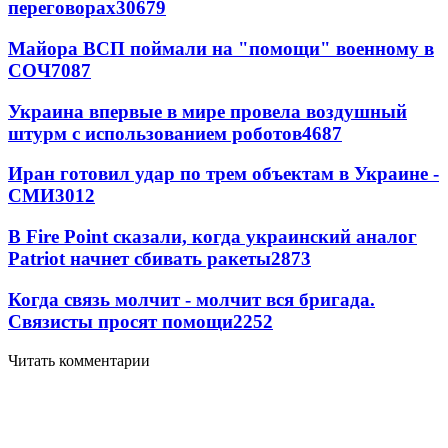
переговорах
30679
Майора ВСП поймали на "помощи" военному в
СОЧ
7087
Украина впервые в мире провела воздушный
штурм с использованием роботов
4687
Иран готовил удар по трем объектам в Украине -
СМИ
3012
В Fire Point сказали, когда украинский аналог
Patriot начнет сбивать ракеты
2873
Когда связь молчит - молчит вся бригада.
Связисты просят помощи
2252
Читать комментарии