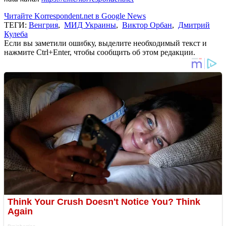
Читайте Korrespondent.net в Google News
ТЕГИ:
Венгрия
,
МИД Украины
,
Виктор Орбан
,
Дмитрий
Кулеба
Если вы заметили ошибку, выделите необходимый текст и
нажмите Ctrl+Enter, чтобы сообщить об этом редакции.