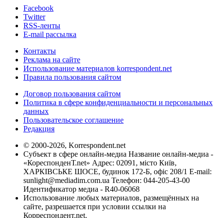
Facebook
Twitter
RSS-ленты
E-mail рассылка
Контакты
Реклама на сайте
Использование материалов korrespondent.net
Правила пользования сайтом
Договор пользования сайтом
Политика в сфере конфиденциальности и персональных
данных
Пользовательское соглашение
Редакция
© 2000-2026, Korrespondent.net
Субъект в сфере онлайн-медиа Название онлайн-медиа -
«КореспонденТ.net» Адрес: 02091, місто Київ,
ХАРКІВСЬКЕ ШОСЕ, будинок 172-Б, офіс 208/1 E-mail:
sunlight@mediadim.com.ua
Телефон: 044-205-43-00
Идентификатор медиа - R40-06068
Использование любых материалов, размещённых на
сайте, разрешается при условии ссылки на
Корреспондент.net.