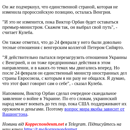
Он же подчеркнул, что единственной страной, которая не
изменила пророссийскую позицию, осталась Венгрия.
"И это не изменится, пока Виктор Орбан будет оставаться
премьер-министром. Скажем так, он выбрал свой путь", -
считает Кулеба.
Он также отметил, что до 24 февраля у него были довольно
тесные отношения с венгерским коллегой Петером Сийярто.
"Я действительно пытался перезагрузить отношения Украины
с Венгрией, и он тоже предпринимал действия в этом
направлении, и в каких-то темах мы двигались вперед. Но
после 24 февраля он единственный министр иностранных дел
страны Евросоюза, с которым я ни разу не общался. Я думаю,
что этот факт говорит сам о себе", - сказал Кулеба.
Напомним, Виктор Орбан сделал очередное скандальное
заявление о войне в Украине. По его словам, украинский
народ может воевать до тех пор, пока США поддерживают их
оружием и деньгами. Поэтому
вопрос мира якобы зависит от
Вашингтона
.
Новини від
Корреспондент.net
в Telegram. Підписуйтесь на
наш канал
https://t.me/korrespondentnet