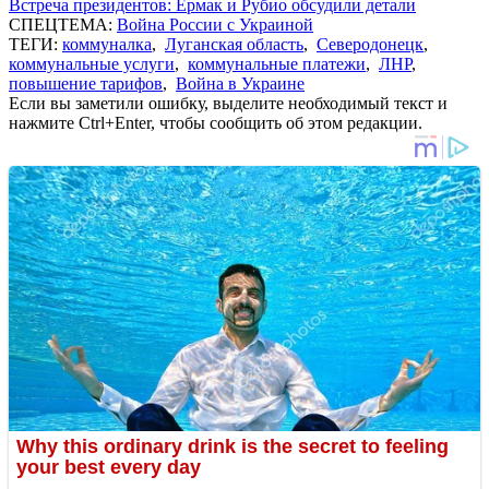
Встреча президентов: Ермак и Рубио обсудили детали
СПЕЦТЕМА:
Война России с Украиной
ТЕГИ:
коммуналка
,
Луганская область
,
Северодонецк
,
коммунальные услуги
,
коммунальные платежи
,
ЛНР
,
повышение тарифов
,
Война в Украине
Если вы заметили ошибку, выделите необходимый текст и
нажмите Ctrl+Enter, чтобы сообщить об этом редакции.