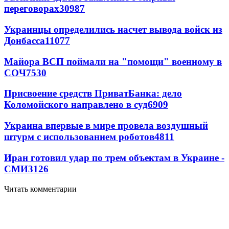
переговорах
30987
Украинцы определились насчет вывода войск из
Донбасса
11077
Майора ВСП поймали на "помощи" военному в
СОЧ
7530
Присвоение средств ПриватБанка: дело
Коломойского направлено в суд
6909
Украина впервые в мире провела воздушный
штурм с использованием роботов
4811
Иран готовил удар по трем объектам в Украине -
СМИ
3126
Читать комментарии