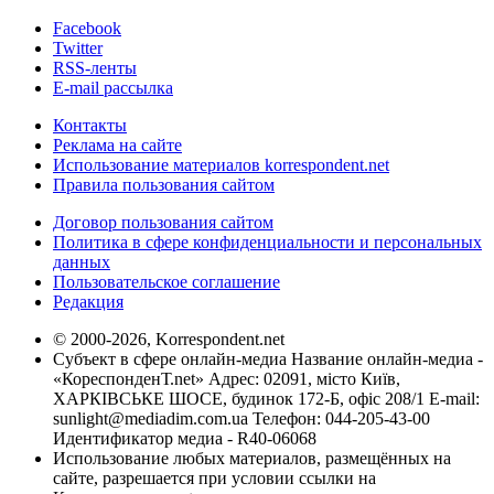
Facebook
Twitter
RSS-ленты
E-mail рассылка
Контакты
Реклама на сайте
Использование материалов korrespondent.net
Правила пользования сайтом
Договор пользования сайтом
Политика в сфере конфиденциальности и персональных
данных
Пользовательское соглашение
Редакция
© 2000-2026, Korrespondent.net
Субъект в сфере онлайн-медиа Название онлайн-медиа -
«КореспонденТ.net» Адрес: 02091, місто Київ,
ХАРКІВСЬКЕ ШОСЕ, будинок 172-Б, офіс 208/1 E-mail:
sunlight@mediadim.com.ua
Телефон: 044-205-43-00
Идентификатор медиа - R40-06068
Использование любых материалов, размещённых на
сайте, разрешается при условии ссылки на