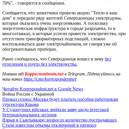
70%", - говорится в сообщении.
Сообщается, что захватчики провели акцию "Тепло в ваш
дом" и передали ряду жителей Северодонецка электродувы,
которые оказались очень энергоемкими. А поскольку
энергетическая инфраструктура в городе разрушена, то в
многоэтажках, в которые успели провести электричество, при
отсутствии трансформаторных подстанций, сложно
воспользоваться даже электрочайником, не говоря уже об
обогревательных приборах.
Ранее сообщалось, что Северодонецк вошел в зиму
без
отопления и почти без электричества.
Новини від
Корреспондент.net
в Telegram. Підписуйтесь на
наш канал
https://t.me/korrespondentnet
Читайте Korrespondent.net в Google News
Война России с Украиной
Провал сезона: Москва будет платить пособия работникам
турсектора Крыма
У Сухопутних військах зробили заяву щодо інтеграції
Інтернаціональних легіонів
Взрыв в Сыктывкаре: возросло количество пострадавших
Стали известны объемы отключений в пятницу