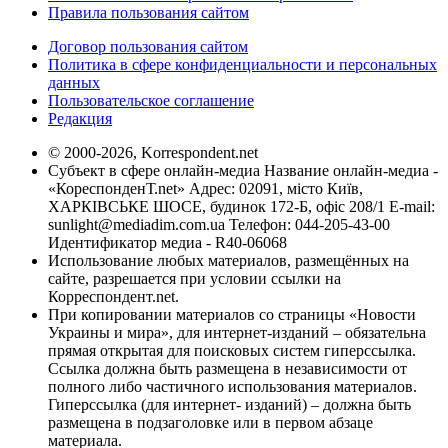
Правила пользования сайтом
Договор пользования сайтом
Политика в сфере конфиденциальности и персональных
данных
Пользовательское соглашение
Редакция
© 2000-2026, Korrespondent.net
Субъект в сфере онлайн-медиа Название онлайн-медиа -
«КореспонденТ.net» Адрес: 02091, місто Київ,
ХАРКІВСЬКЕ ШОСЕ, будинок 172-Б, офіс 208/1 E-mail:
sunlight@mediadim.com.ua
Телефон: 044-205-43-00
Идентификатор медиа - R40-06068
Использование любых материалов, размещённых на
сайте, разрешается при условии ссылки на
Корреспондент.net.
При копировании материалов со страницы «Новости
Украины и мира», для интернет-изданий – обязательна
прямая открытая для поисковых систем гиперссылка.
Ссылка должна быть размещена в независимости от
полного либо частичного использования материалов.
Гиперссылка (для интернет- изданий) – должна быть
размещена в подзаголовке или в первом абзаце
материала.