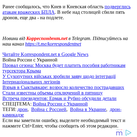
Ранее сообщалось, что Киев и Киевская область
подверглись
атакам вражеских БПЛА
. В небе над столицей сбили пять
дронов, еще два - на подлете.
Новини від
Корреспондент.net
в Telegram. Підписуйтесь на
наш канал
https://t.me/korrespondentnet
Читайте Korrespondent.net в Google News
Война России с Украиной
Провал сезона: Москва будет платить пособия работникам
турсектора Крыма
У Сухопутних військах зробили заяву щодо інтеграції
Інтернаціональних легіонів
Взрыв в Сыктывкаре: возросло количество пострадавших
Стали известны объемы отключений в пятницу
Встреча президентов: Ермак и Рубио обсудили детали
СПЕЦТЕМА:
Война России с Украиной
ТЕГИ:
дрон
,
Война с Россией
,
Война в Украине
,
дрон-
камикадзе
Если вы заметили ошибку, выделите необходимый текст и
нажмите Ctrl+Enter, чтобы сообщить об этом редакции.