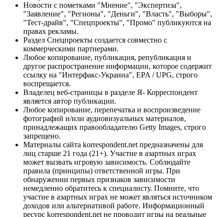
Новости с пометками "Мнение", "Экспертиза",
"Заявление", "Регионы", "Деньги", "Власть", "Выборы",
"Тест-драйв", "Спецпроекты", "Промо" публикуются на
правах рекламы.
Раздел Спецпроекты создается совместно с
коммерческими партнерами.
Любое копирование, публикация, републикация и
другое распространение информации, которое содержит
ссылку на "Интерфакс-Украина", EPA / UPG, строго
воспрещается.
Владелец веб-страницы в разделе Я- Корреспондент
является автор публикации.
Любое копирование, перепечатка и воспроизведение
фотографий и/или аудиовизуальных материалов,
принадлежащих правообладателю Getty Images, строго
запрещено.
Материалы сайта korrespondent.net предназначены для
лиц старше 21 года (21+). Участие в азартных играх
может вызвать игровую зависимость. Соблюдайте
правила (принципы) ответственной игры. При
обнаружении первых признаков зависимости
немедленно обратитесь к специалисту. Помните, что
участие в азартных играх не может являться источником
доходов или альтернативой работе. Информационный
ресурс korrespondent.net не проводит игры на реальные