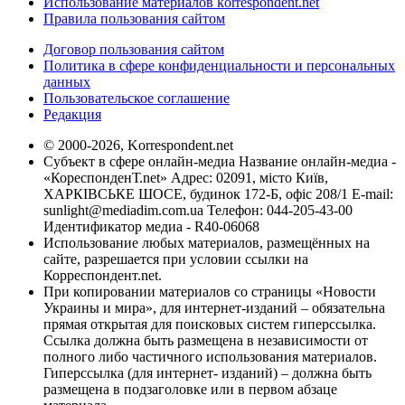
Использование материалов korrespondent.net
Правила пользования сайтом
Договор пользования сайтом
Политика в сфере конфиденциальности и персональных
данных
Пользовательское соглашение
Редакция
© 2000-2026, Korrespondent.net
Субъект в сфере онлайн-медиа Название онлайн-медиа -
«КореспонденТ.net» Адрес: 02091, місто Київ,
ХАРКІВСЬКЕ ШОСЕ, будинок 172-Б, офіс 208/1 E-mail:
sunlight@mediadim.com.ua
Телефон: 044-205-43-00
Идентификатор медиа - R40-06068
Использование любых материалов, размещённых на
сайте, разрешается при условии ссылки на
Корреспондент.net.
При копировании материалов со страницы «Новости
Украины и мира», для интернет-изданий – обязательна
прямая открытая для поисковых систем гиперссылка.
Ссылка должна быть размещена в независимости от
полного либо частичного использования материалов.
Гиперссылка (для интернет- изданий) – должна быть
размещена в подзаголовке или в первом абзаце