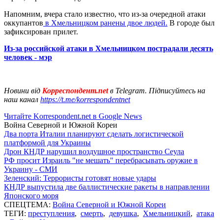
Напомним, вчера стало известно, что из-за очередной атаки
оккупантов
в Хмельницком ранены двое людей.
В городе был
зафиксирован прилет.
Из-за российской атаки в Хмельницком пострадали десять
человек - мэр
Новини від
Корреспондент.net
в Telegram. Підписуйтесь на
наш канал
https://t.me/korrespondentnet
Читайте Korrespondent.net в Google News
Война Северной и Южной Кореи
Два порта Италии планируют сделать логистической
платформой для Украины
Дрон КНДР нарушил воздушное пространство Сеула
РФ просит Израиль "не мешать" перебрасывать оружие в
Украину - СМИ
Зеленский: Террористы готовят новые удары
КНДР выпустила две баллистические ракеты в направлении
Японского моря
СПЕЦТЕМА:
Война Северной и Южной Кореи
ТЕГИ:
преступления
,
смерть
,
девушка
,
Хмельницкий
,
атака