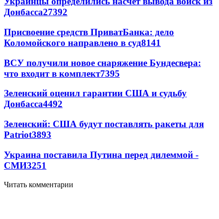
Украинцы определились насчет вывода войск из
Донбасса
27392
Присвоение средств ПриватБанка: дело
Коломойского направлено в суд
8141
ВСУ получили новое снаряжение Бундесвера:
что входит в комплект
7395
Зеленский оценил гарантии США и судьбу
Донбасса
4492
Зеленский: США будут поставлять ракеты для
Patriot
3893
Украина поставила Путина перед дилеммой -
СМИ
3251
Читать комментарии