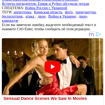
Встреча президентов: Ермак и Рубио обсудили детали
СПЕЦТЕМА:
Война России с Украиной
ТЕГИ:
энергетика
,
Киевская область
,
фото
,
прокуратура
,
беспилотник
,
атака
,
дрон
,
Война в Украине
,
дрон-
камикадзе
Если вы заметили ошибку, выделите необходимый текст и
нажмите Ctrl+Enter, чтобы сообщить об этом редакции.