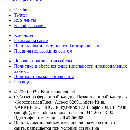
Facebook
Twitter
RSS-ленты
E-mail рассылка
Контакты
Реклама на сайте
Использование материалов korrespondent.net
Правила пользования сайтом
Договор пользования сайтом
Политика в сфере конфиденциальности и персональных
данных
Пользовательское соглашение
Редакция
© 2000-2026, Korrespondent.net
Субъект в сфере онлайн-медиа Название онлайн-медиа -
«КореспонденТ.net» Адрес: 02091, місто Київ,
ХАРКІВСЬКЕ ШОСЕ, будинок 172-Б, офіс 208/1 E-mail:
sunlight@mediadim.com.ua
Телефон: 044-205-43-00
Идентификатор медиа - R40-06068
Использование любых материалов, размещённых на
сайте, разрешается при условии ссылки на