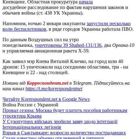
Киевщине. Областная прокуратура
начала
досудебное расследование по фактам нарушения законов и
обычаев войны (ст. 438 УК Украины).
Напомним, ночью 2 января оккупанты
запустили несколько
волн беспилотников
, в ряде городов Украины работала ПВО.
По данным Воздушных сил на утро
понедельника,
уничтожены 39 Shahed-131/136
, два
Орлана-10
и управляемая авиационная ракета Х-59.
Как заявил мэр Киева Виталий Кличко, на город шли 40
дронов: 15 уничтожили над соседними областями, три - на
Киевщине и 22 - над столицей.
Новини від
Корреспондент.net
в Telegram. Підписуйтесь на
наш канал
https://t.me/korrespondentnet
Читайте Korrespondent.net в Google News
Война России с Украиной
Провал сезона: Москва будет платить пособия работникам
турсектора Крыма
У Сухопутних військах зробили заяву щодо інтеграції
Інтернаціональних легіонів
Взрыв в Сыктывкаре: возросло количество пострадавших
Стали известны объемы отключений в пятницу