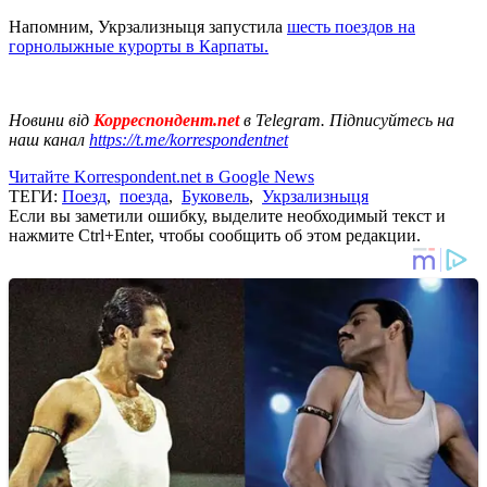
Напомним, Укрзализныця запустила
шесть поездов на
горнолыжные курорты в Карпаты.
Новини від
Корреспондент.net
в Telegram. Підписуйтесь на
наш канал
https://t.me/korrespondentnet
Читайте Korrespondent.net в Google News
ТЕГИ:
Поезд
,
поезда
,
Буковель
,
Укрзализныця
Если вы заметили ошибку, выделите необходимый текст и
нажмите Ctrl+Enter, чтобы сообщить об этом редакции.