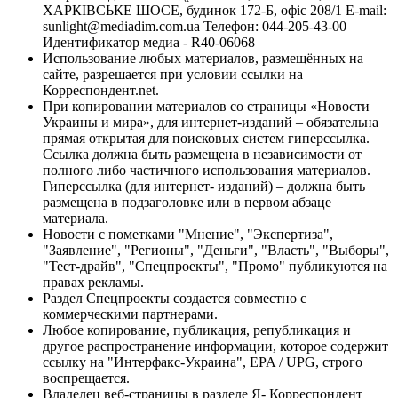
ХАРКІВСЬКЕ ШОСЕ, будинок 172-Б, офіс 208/1 E-mail:
sunlight@mediadim.com.ua
Телефон: 044-205-43-00
Идентификатор медиа - R40-06068
Использование любых материалов, размещённых на
сайте, разрешается при условии ссылки на
Корреспондент.net.
При копировании материалов со страницы «Новости
Украины и мира», для интернет-изданий – обязательна
прямая открытая для поисковых систем гиперссылка.
Ссылка должна быть размещена в независимости от
полного либо частичного использования материалов.
Гиперссылка (для интернет- изданий) – должна быть
размещена в подзаголовке или в первом абзаце
материала.
Новости с пометками "Мнение", "Экспертиза",
"Заявление", "Регионы", "Деньги", "Власть", "Выборы",
"Тест-драйв", "Спецпроекты", "Промо" публикуются на
правах рекламы.
Раздел Спецпроекты создается совместно с
коммерческими партнерами.
Любое копирование, публикация, републикация и
другое распространение информации, которое содержит
ссылку на "Интерфакс-Украина", EPA / UPG, строго
воспрещается.
Владелец веб-страницы в разделе Я- Корреспондент