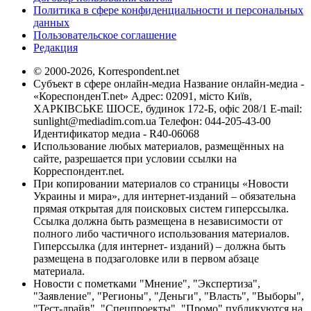
Политика в сфере конфиденциальности и персональных
данных
Пользовательское соглашение
Редакция
© 2000-2026, Korrespondent.net
Субъект в сфере онлайн-медиа Название онлайн-медиа -
«КореспонденТ.net» Адрес: 02091, місто Київ,
ХАРКІВСЬКЕ ШОСЕ, будинок 172-Б, офіс 208/1 E-mail:
sunlight@mediadim.com.ua
Телефон: 044-205-43-00
Идентификатор медиа - R40-06068
Использование любых материалов, размещённых на
сайте, разрешается при условии ссылки на
Корреспондент.net.
При копировании материалов со страницы «Новости
Украины и мира», для интернет-изданий – обязательна
прямая открытая для поисковых систем гиперссылка.
Ссылка должна быть размещена в независимости от
полного либо частичного использования материалов.
Гиперссылка (для интернет- изданий) – должна быть
размещена в подзаголовке или в первом абзаце
материала.
Новости с пометками "Мнение", "Экспертиза",
"Заявление", "Регионы", "Деньги", "Власть", "Выборы",
"Тест-драйв", "Спецпроекты", "Промо" публикуются на