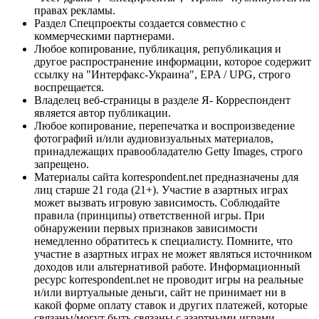
правах рекламы.
Раздел Спецпроекты создается совместно с
коммерческими партнерами.
Любое копирование, публикация, републикация и
другое распространение информации, которое содержит
ссылку на "Интерфакс-Украина", EPA / UPG, строго
воспрещается.
Владелец веб-страницы в разделе Я- Корреспондент
является автор публикации.
Любое копирование, перепечатка и воспроизведение
фотографий и/или аудиовизуальных материалов,
принадлежащих правообладателю Getty Images, строго
запрещено.
Материалы сайта korrespondent.net предназначены для
лиц старше 21 года (21+). Участие в азартных играх
может вызвать игровую зависимость. Соблюдайте
правила (принципы) ответственной игры. При
обнаружении первых признаков зависимости
немедленно обратитесь к специалисту. Помните, что
участие в азартных играх не может являться источником
доходов или альтернативой работе. Информационный
ресурс korrespondent.net не проводит игры на реальные
и/или виртуальные деньги, сайт не принимает ни в
какой форме оплату ставок и других платежей, которые
связаны/могут быть связаны с азартными играми,