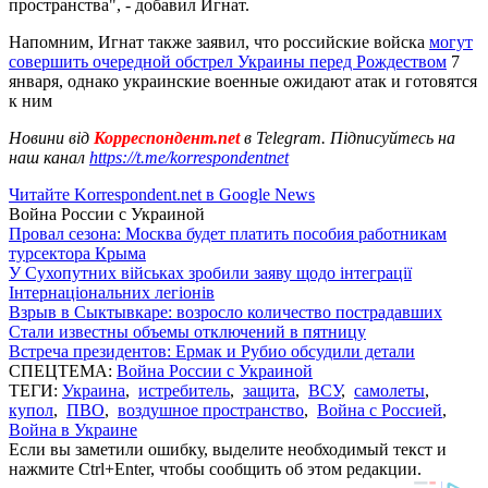
пространства", - добавил Игнат.
Напомним, Игнат также заявил, что российские войска
могут
совершить очередной обстрел Украины перед Рождеством
7
января, однако украинские военные ожидают атак и готовятся
к ним
Новини від
Корреспондент.net
в Telegram. Підписуйтесь на
наш канал
https://t.me/korrespondentnet
Читайте Korrespondent.net в Google News
Война России с Украиной
Провал сезона: Москва будет платить пособия работникам
турсектора Крыма
У Сухопутних військах зробили заяву щодо інтеграції
Інтернаціональних легіонів
Взрыв в Сыктывкаре: возросло количество пострадавших
Стали известны объемы отключений в пятницу
Встреча президентов: Ермак и Рубио обсудили детали
СПЕЦТЕМА:
Война России с Украиной
ТЕГИ:
Украина
,
истребитель
,
защита
,
ВСУ
,
самолеты
,
купол
,
ПВО
,
воздушное пространство
,
Война с Россией
,
Война в Украине
Если вы заметили ошибку, выделите необходимый текст и
нажмите Ctrl+Enter, чтобы сообщить об этом редакции.