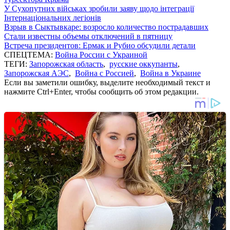
У Сухопутних військах зробили заяву щодо інтеграції
Інтернаціональних легіонів
Взрыв в Сыктывкаре: возросло количество пострадавших
Стали известны объемы отключений в пятницу
Встреча президентов: Ермак и Рубио обсудили детали
СПЕЦТЕМА:
Война России с Украиной
ТЕГИ:
Запорожская область
,
русские оккупанты
,
Запорожская АЭС
,
Война с Россией
,
Война в Украине
Если вы заметили ошибку, выделите необходимый текст и
нажмите Ctrl+Enter, чтобы сообщить об этом редакции.