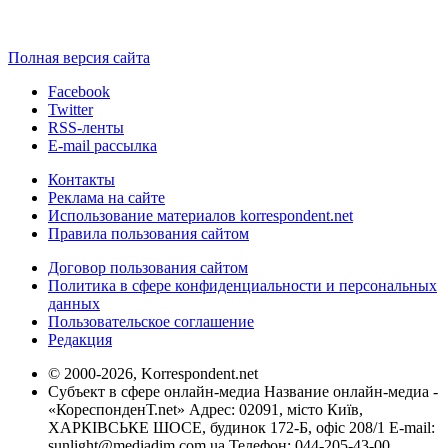
Полная версия сайта
Facebook
Twitter
RSS-ленты
E-mail рассылка
Контакты
Реклама на сайте
Использование материалов korrespondent.net
Правила пользования сайтом
Договор пользования сайтом
Политика в сфере конфиденциальности и персональных
данных
Пользовательское соглашение
Редакция
© 2000-2026, Korrespondent.net
Субъект в сфере онлайн-медиа Название онлайн-медиа -
«КореспонденТ.net» Адрес: 02091, місто Київ,
ХАРКІВСЬКЕ ШОСЕ, будинок 172-Б, офіс 208/1 E-mail:
sunlight@mediadim.com.ua
Телефон: 044-205-43-00