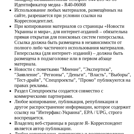
Идентификатор медиа - R40-06068
Использование любых материалов, размещённых на
сайте, разрешается при условии ссылки на
Корреспондент.net.
При копировании материалов со страницы «Новости
Украины и мира», для интернет-изданий – обязательна
прямая открытая для поисковых систем гиперссылка.
Ссылка должна быть размещена в независимости от
полного либо частичного использования материалов.
Гиперссылка (для интернет- изданий) – должна быть
размещена в подзаголовке или в первом абзаце
материала.
Новости с пометками "Мнение", "Экспертиза",
"Заявление", "Регионы", "Деньги", "Власть", "Выборы",
"Тест-драйв", "Спецпроекты", "Промо" публикуются на
правах рекламы.
Раздел Спецпроекты создается совместно с
коммерческими партнерами.
Любое копирование, публикация, републикация и
другое распространение информации, которое содержит
ссылку на "Интерфакс-Украина", EPA / UPG, строго
воспрещается.
Владелец веб-страницы в разделе Я- Корреспондент
является автор публикации.
Любое копирование, перепечатка и воспроизведение