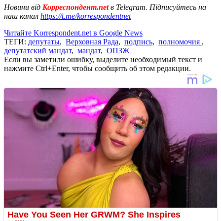
Новини від
Корреспондент.net
в Telegram. Підписуйтесь на
наш канал
https://t.me/korrespondentnet
Читайте Korrespondent.net в Google News
ТЕГИ:
депутаты
,
Верховная Рада
,
подпись
,
полномочия
,
депутатский мандат
,
мандат
,
ОПЗЖ
Если вы заметили ошибку, выделите необходимый текст и
нажмите Ctrl+Enter, чтобы сообщить об этом редакции.