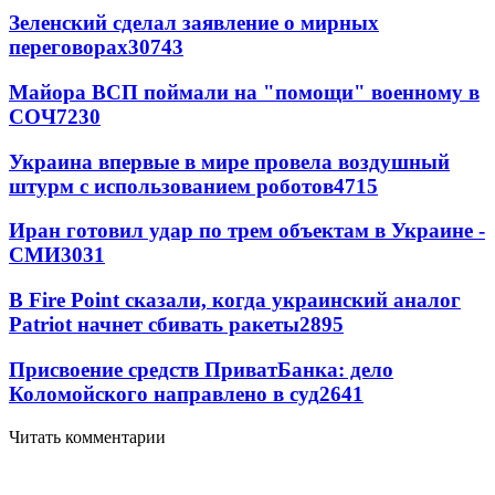
Зеленский сделал заявление о мирных
переговорах
30743
Майора ВСП поймали на "помощи" военному в
СОЧ
7230
Украина впервые в мире провела воздушный
штурм с использованием роботов
4715
Иран готовил удар по трем объектам в Украине -
СМИ
3031
В Fire Point сказали, когда украинский аналог
Patriot начнет сбивать ракеты
2895
Присвоение средств ПриватБанка: дело
Коломойского направлено в суд
2641
Читать комментарии