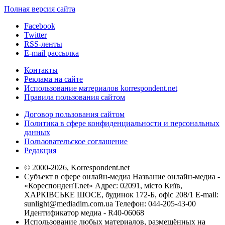
Полная версия сайта
Facebook
Twitter
RSS-ленты
E-mail рассылка
Контакты
Реклама на сайте
Использование материалов korrespondent.net
Правила пользования сайтом
Договор пользования сайтом
Политика в сфере конфиденциальности и персональных
данных
Пользовательское соглашение
Редакция
© 2000-2026, Korrespondent.net
Субъект в сфере онлайн-медиа Название онлайн-медиа -
«КореспонденТ.net» Адрес: 02091, місто Київ,
ХАРКІВСЬКЕ ШОСЕ, будинок 172-Б, офіс 208/1 E-mail:
sunlight@mediadim.com.ua
Телефон: 044-205-43-00
Идентификатор медиа - R40-06068
Использование любых материалов, размещённых на