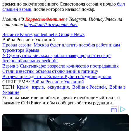
временно оккупированного Севастополя сегодня ночью
был
слышен взрыв,
после которого начался пожар.
Новини від
Корреспондент.net
в Telegram. Підписуйтесь на
наш канал
https://t.me/korrespondentnet
Читайте Korrespondent.net в Google News
Война России с Украиной
Провал сезона: Москва будет платить пособия работникам
турсектора Крыма
У Сухопутних військах зробили заяву щодо інтеграції
Інтернаціональних легіонів
Взрыв в Сыктывкаре: возросло количество пострадавших
Стали известны объемы отключений в пятницу
Встреча президентов: Ермак и Рубио обсудили детали
СПЕЦТЕМА:
Война России с Украиной
ТЕГИ:
Крым
,
взрыв
,
оккупация
,
Война с Россией
,
Война в
Украине
Если вы заметили ошибку, выделите необходимый текст и
нажмите Ctrl+Enter, чтобы сообщить об этом редакции.