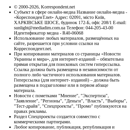
© 2000-2026, Korrespondent.net
Субъект в сфере онлайн-медиа Название онлайн-медиа -
«КореспонденТ.net» Адрес: 02091, місто Київ,
ХАРКІВСЬКЕ ШОСЕ, будинок 172-Б, офіс 208/1 E-mail:
sunlight@mediadim.com.ua
Телефон: 044-205-43-00
Идентификатор медиа - R40-06068
Использование любых материалов, размещённых на
сайте, разрешается при условии ссылки на
Корреспондент.net.
При копировании материалов со страницы «Новости
Украины и мира», для интернет-изданий – обязательна
прямая открытая для поисковых систем гиперссылка.
Ссылка должна быть размещена в независимости от
полного либо частичного использования материалов.
Гиперссылка (для интернет- изданий) – должна быть
размещена в подзаголовке или в первом абзаце
материала.
Новости с пометками "Мнение", "Экспертиза",
"Заявление", "Регионы", "Деньги", "Власть", "Выборы",
"Тест-драйв", "Спецпроекты", "Промо" публикуются на
правах рекламы.
Раздел Спецпроекты создается совместно с
коммерческими партнерами.
Любое копирование, публикация, републикация и