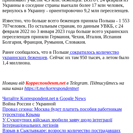
Украины в соседние страны выехали более 17 млн человек,
вернулось в Украину - ориентировочно 9,2 млн переселенцев.
Известно, что больше всего беженцев приняла Польша - 1 553
707человек. По остальным странам, по данным УВКБ, с 24
февраля 2022 по 3 января 2023 года больше всего украинских
переселенцев приняли Германия, Чехия, Италия, Испания
Болгария, Франция, Румыния, Словакия.
Ранее сообщалось, что в Польше
сократилось количество
украинских беженцев
. Сейчас их там 950 тысяч, а летом было
1,4 миллиона.
Новини від
Корреспондент.net
в Telegram. Підписуйтесь на
наш канал
https://t.me/korrespondentnet
Читайте Korrespondent.net в Google News
Война России с Украиной
Провал сезона: Москва будет платить пособия работникам
турсектора Крыма
У Сухопутних військах зробили заяву щодо інтеграції
Інтернаціональних легіонів
Взрыв в Сыктывкаре: возросло количество пострадавших