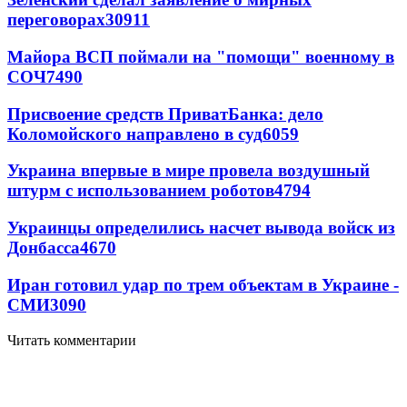
переговорах
30911
Майора ВСП поймали на "помощи" военному в
СОЧ
7490
Присвоение средств ПриватБанка: дело
Коломойского направлено в суд
6059
Украина впервые в мире провела воздушный
штурм с использованием роботов
4794
Украинцы определились насчет вывода войск из
Донбасса
4670
Иран готовил удар по трем объектам в Украине -
СМИ
3090
Читать комментарии