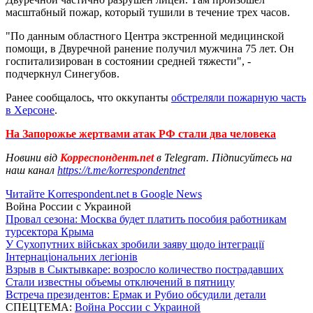
масштабный пожар, который тушили в течение трех часов.
"По данным областного Центра экстренной медицинской
помощи, в Двуречной ранение получил мужчина 75 лет. Он
госпитализирован в состоянии средней тяжести", -
подчеркнул Синегубов.
Ранее сообщалось, что оккупанты
обстреляли пожарную часть
в Херсоне
.
На Запорожье жертвами атак РФ стали два человека
Новини від
Корреспондент.net
в Telegram. Підписуйтесь на
наш канал
https://t.me/korrespondentnet
Читайте Korrespondent.net в Google News
Война России с Украиной
Провал сезона: Москва будет платить пособия работникам
турсектора Крыма
У Сухопутних військах зробили заяву щодо інтеграції
Інтернаціональних легіонів
Взрыв в Сыктывкаре: возросло количество пострадавших
Стали известны объемы отключений в пятницу
Встреча президентов: Ермак и Рубио обсудили детали
СПЕЦТЕМА:
Война России с Украиной