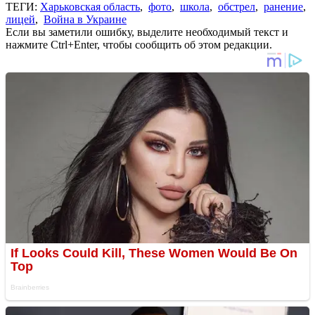
ТЕГИ:
Харьковская область
,
фото
,
школа
,
обстрел
,
ранение
,
лицей
,
Война в Украине
Если вы заметили ошибку, выделите необходимый текст и
нажмите Ctrl+Enter, чтобы сообщить об этом редакции.