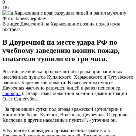
0
187
Фото: t.me/synegubov
В лицее Двуречной на Харьковщине возник пожар из-за
обстрела
В Двуречной на месте удара РФ по
учебному заведению возник пожар,
спасатели тушили его три часа.
Российские войска продолжают обстрелы приграничных
населенных пунктов Купянского, Харьковского и Чугуевского
районов Харьковской области. В населенном пункте
Двуречная частично разрушен лицей и ранен пенсионер,
сообщил
6 января глава областной военной администрации
Олег Синегубов.
"За прошедшие сутки под огнем вражеской артиллерии и
минометов были: Купянск, Волчанск, Двуречная, Огурцово,
Кисловка и другие населенные пункты", - уточнил он.
В Купянске повреждено промышленное здание, а в
Двуречной частично разрушен лицей. Там произошел