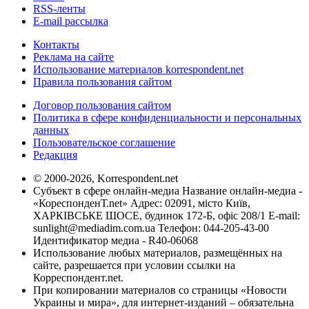
RSS-ленты
E-mail рассылка
Контакты
Реклама на сайте
Использование материалов korrespondent.net
Правила пользования сайтом
Договор пользования сайтом
Политика в сфере конфиденциальности и персональных
данных
Пользовательское соглашение
Редакция
© 2000-2026, Korrespondent.net
Субъект в сфере онлайн-медиа Название онлайн-медиа -
«КореспонденТ.net» Адрес: 02091, місто Київ,
ХАРКІВСЬКЕ ШОСЕ, будинок 172-Б, офіс 208/1 E-mail:
sunlight@mediadim.com.ua
Телефон: 044-205-43-00
Идентификатор медиа - R40-06068
Использование любых материалов, размещённых на
сайте, разрешается при условии ссылки на
Корреспондент.net.
При копировании материалов со страницы «Новости
Украины и мира», для интернет-изданий – обязательна