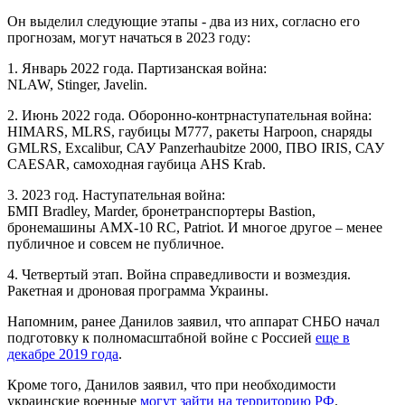
Он выделил следующие этапы - два из них, согласно его
прогнозам, могут начаться в 2023 году:
1. Январь 2022 года. Партизанская война:
NLAW, Stinger, Javelin.
2. Июнь 2022 года. Оборонно-контрнаступательная война:
HIMARS, MLRS, гаубицы M777, ракеты Harpoon, снаряды
GMLRS, Excalibur, САУ Panzerhaubitze 2000, ПВО IRIS, САУ
CAESAR, самоходная гаубица AHS Krab.
3. 2023 год. Наступательная война:
БМП Bradley, Marder, бронетранспортеры Bastion,
бронемашины AMX-10 RC, Patriot. И многое другое – менее
публичное и совсем не публичное.
4. Четвертый этап. Война справедливости и возмездия.
Ракетная и дроновая программа Украины.
Напомним, ранее Данилов заявил, что аппарат СНБО начал
подготовку к полномасштабной войне с Россией
еще в
декабре 2019 года
.
Кроме того, Данилов заявил, что при необходимости
украинские военные
могут зайти на территорию РФ
.