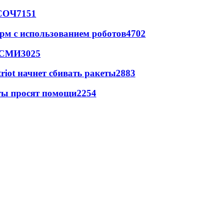
 СОЧ
7151
рм с использованием роботов
4702
- СМИ
3025
triot начнет сбивать ракеты
2883
сты просят помощи
2254