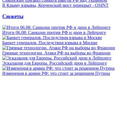
Сикорский призвал сбивать ракеты РФ над Украиной
В Крыму взрывы, Керченский мост перекрыт - OSINT
Сюжеты
Итоги 06.08: Санкции против РФ и дрон в Лейпциге
Банкет генералов. Последствия взрыва в Москве
Грязные технологии. Атаки РФ на выборы во Франции
Эскалация для Европы. Российский дрон в Лейпциге
Изменения в армии РФ: что стоит за решением Путина