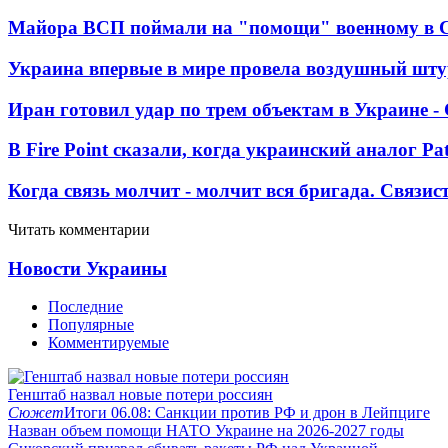
Майора ВСП поймали на "помощи" военному в
Украина впервые в мире провела воздушный шту
Иран готовил удар по трем объектам в Украине 
В Fire Point сказали, когда украинский аналог Pa
Когда связь молчит - молчит вся бригада. Связи
Читать комментарии
Новости Украины
Последние
Популярные
Комментируемые
Генштаб назвал новые потери россиян
Сюжет
Итоги 06.08: Санкции против РФ и дрон в Лейпциге
Назван объем помощи НАТО Украине на 2026-2027 годы