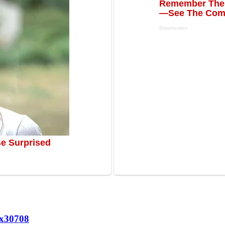
х
30708