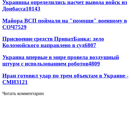
Украинцы определились насчет вывода войск из
Донбасса
10143
Майора ВСП поймали на "помощи" военному в
СОЧ
7529
Присвоение средств ПриватБанка: дело
Коломойского направлено в суд
6807
Украина впервые в мире провела воздушный
штурм с использованием роботов
4809
Иран готовил удар по трем объектам в Украине -
СМИ
3121
Читать комментарии