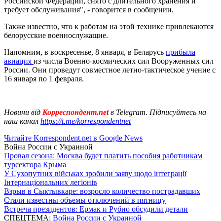
Российской Федерации, снято с длительного хранения и
требует обслуживания", - говорится в сообщении.
Также известно, что к работам на этой технике привлекаются
белорусские военнослужащие.
Напомним, в воскресенье, 8 января, в Беларусь
прибыла
авиация
из числа Военно-космических сил Вооруженных сил
России. Они проведут совместное летно-тактическое учение с
16 января по 1 февраля.
Новини від
Корреспондент.net
в Telegram. Підписуйтесь на
наш канал
https://t.me/korrespondentnet
Читайте Korrespondent.net в Google News
Война России с Украиной
Провал сезона: Москва будет платить пособия работникам
турсектора Крыма
У Сухопутних військах зробили заяву щодо інтеграції
Інтернаціональних легіонів
Взрыв в Сыктывкаре: возросло количество пострадавших
Стали известны объемы отключений в пятницу
Встреча президентов: Ермак и Рубио обсудили детали
СПЕЦТЕМА:
Война России с Украиной