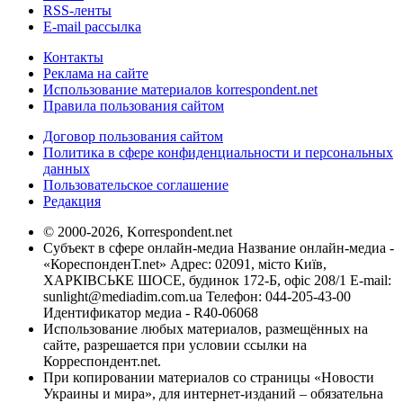
RSS-ленты
E-mail рассылка
Контакты
Реклама на сайте
Использование материалов korrespondent.net
Правила пользования сайтом
Договор пользования сайтом
Политика в сфере конфиденциальности и персональных
данных
Пользовательское соглашение
Редакция
© 2000-2026, Korrespondent.net
Субъект в сфере онлайн-медиа Название онлайн-медиа -
«КореспонденТ.net» Адрес: 02091, місто Київ,
ХАРКІВСЬКЕ ШОСЕ, будинок 172-Б, офіс 208/1 E-mail:
sunlight@mediadim.com.ua
Телефон: 044-205-43-00
Идентификатор медиа - R40-06068
Использование любых материалов, размещённых на
сайте, разрешается при условии ссылки на
Корреспондент.net.
При копировании материалов со страницы «Новости
Украины и мира», для интернет-изданий – обязательна