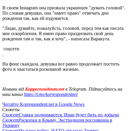
В своем Instagram она призвала украинцев "думать головой".
По словам девушки, она "имеет право" отмечать дни
рождения так, как ей вздумается.
"Люди, думайте, пожалуйста, головой, перед тем как писать
мне оскорбления. Я имею право праздновать свой день
рождения там и так, как я хочу", - написала Варакута.
соцсети
На фоне скандала, девушка все равно продолжает постить
фото и хвастаться роскошной жизнью.
Новини від
Корреспондент.net
в Telegram. Підписуйтесь на
наш канал
https://t.me/korrespondentnet
Читайте Korrespondent.net в Google News
Сюжеты
Сюжет
Ставки поднимаются. Иран будет бить по добычи
Сюжет
Раскопки в Крыму. Экстрадиция россиянина в
Украину
Сюжет
Не наша война. НАТО отказало Трампу