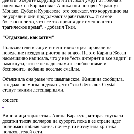
деньги. Уберите коррупцию и эти люди умрут от голода в
однушках на Борщаговке. А пока они позорят Украину в
Монако, Дубае и Куршевеле, это означает, что коррупцию вы
не убрали и они продолжают зарабатывать... И самое
болезненное то, что все это происходит именно в это
трагическое время", - добавил Ткач.
"Отдыхаем, как хотим"
Пользователи в соцсети негативно отреагировали на
поведение псевдопатриотов на видео. На это Карина Жосан
насмешливо написала, что у нее "есть интернет и все видит" и
намекнула, что ее не надо спамить сообщениями и
беспокоить, добавив веселые смайлы.
Объяснила она разве что шампанское. Женщина сообщила,
что даже не могла подумать, что "эти 6 бутылок Crystal"
станут такими легендарными.
соцсети
Виновница торжества - Алина Варакута, которая спускала
десятки тысяч долларов на курорте, пока в ее стране идет
полномасштабная война, почему-то возмутила критика
пользователей сети.