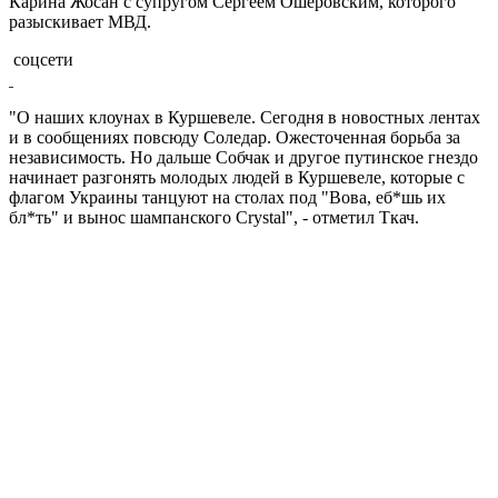
Карина Жосан с супругом Сергеем Ошеровским, которого
разыскивает МВД.
соцсети
"О наших клоунах в Куршевеле. Сегодня в новостных лентах
и в сообщениях повсюду Соледар. Ожесточенная борьба за
независимость. Но дальше Собчак и другое путинское гнездо
начинает разгонять молодых людей в Куршевеле, которые с
флагом Украины танцуют на столах под "Вова, еб*шь их
бл*ть" и вынос шампанского Crystal", - отметил Ткач.