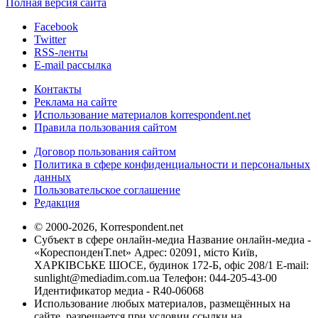
Полная версия сайта
Facebook
Twitter
RSS-ленты
E-mail рассылка
Контакты
Реклама на сайте
Использование материалов korrespondent.net
Правила пользования сайтом
Договор пользования сайтом
Политика в сфере конфиденциальности и персональных
данных
Пользовательское соглашение
Редакция
© 2000-2026, Korrespondent.net
Субъект в сфере онлайн-медиа Название онлайн-медиа -
«КореспонденТ.net» Адрес: 02091, місто Київ,
ХАРКІВСЬКЕ ШОСЕ, будинок 172-Б, офіс 208/1 E-mail:
sunlight@mediadim.com.ua
Телефон: 044-205-43-00
Идентификатор медиа - R40-06068
Использование любых материалов, размещённых на
сайте, разрешается при условии ссылки на