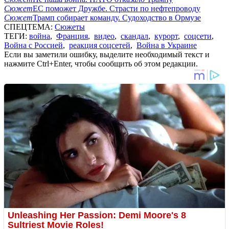
Сюжет
ЕС поможет Дружбе. Страсти по нефтепроводу
Сюжет
Трамп собирает команду. Судоходство в Ормузе
СПЕЦТЕМА:
Сюжеты
ТЕГИ:
война
,
Франция
,
видео
,
скандал
,
курорт
,
соцсети
,
Война с Россией
,
реакция соцсетей
,
Война в Украине
Если вы заметили ошибку, выделите необходимый текст и
нажмите Ctrl+Enter, чтобы сообщить об этом редакции.