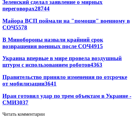
Зеленский сделал заявление о мирных
переговорах
28744
Майора ВСП поймали на "помощи" военному в
СОЧ
5578
В Минобороны назвали крайний срок
возвращения военных после СОЧ
4915
Украина впервые в мире провела воздушный
штурм с использованием роботов
4363
Правительство приняло изменения по отсрочке
от мобилизации
3641
Иран готовил удар по трем объектам в Украине -
СМИ
3037
Читать комментарии