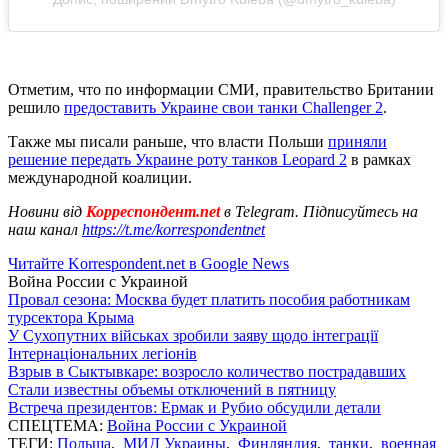
Отметим, что по информации СМИ, правительство Британии
решило
предоставить Украине свои танки Challenger 2
.
Также мы писали раньше, что власти Польши
приняли
решение передать Украине роту танков Leopard 2
в рамках
международной коалиции.
Новини від
Корреспондент.net
в Telegram. Підписуйтесь на
наш канал
https://t.me/korrespondentnet
Читайте Korrespondent.net в Google News
Война России с Украиной
Провал сезона: Москва будет платить пособия работникам
турсектора Крыма
У Сухопутних військах зробили заяву щодо інтеграції
Інтернаціональних легіонів
Взрыв в Сыктывкаре: возросло количество пострадавших
Стали известны объемы отключений в пятницу
Встреча президентов: Ермак и Рубио обсудили детали
СПЕЦТЕМА:
Война России с Украиной
ТЕГИ:
Польша
,
МИД Украины
,
Финляндия
,
танки
,
военная