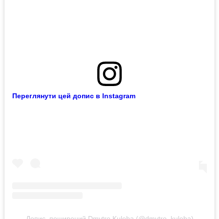
Переглянути цей допис в Instagram
Допис, поширений Dmytro Kuleba (@dmytro_kuleba)