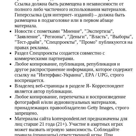
Ссылка должна быть размещена в независимости от
полного либо частичного использования материалов.
Гиперссылка (для интернет- изданий) – должна быть
размещена в подзаголовке или в первом абзаце
материала.
Новости с пометками "Мнение", "Экспертиза",
"Заявление", "Регионы", "Деньги", "Власть", "Выборы",
"Тест-драйв", "Спецпроекты", "Промо" публикуются на
правах рекламы.
Раздел Спецпроекты создается совместно с
коммерческими партнерами.
Любое копирование, публикация, републикация и
другое распространение информации, которое содержит
ссылку на "Интерфакс-Украина", EPA / UPG, строго
воспрещается.
Владелец веб-страницы в разделе Я- Корреспондент
является автор публикации.
Любое копирование, перепечатка и воспроизведение
фотографий и/или аудиовизуальных материалов,
принадлежащих правообладателю Getty Images, строго
запрещено.
Материалы сайта korrespondent.net предназначены для
лиц старше 21 года (21+). Участие в азартных играх
может вызвать игровую зависимость. Соблюдайте
правила (принципы) ответственной игры. При