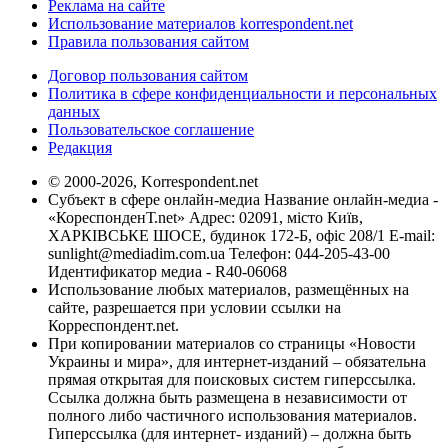
Реклама на сайте
Использование материалов korrespondent.net
Правила пользования сайтом
Договор пользования сайтом
Политика в сфере конфиденциальности и персональных
данных
Пользовательское соглашение
Редакция
© 2000-2026, Korrespondent.net
Субъект в сфере онлайн-медиа Название онлайн-медиа -
«КореспонденТ.net» Адрес: 02091, місто Київ,
ХАРКІВСЬКЕ ШОСЕ, будинок 172-Б, офіс 208/1 E-mail:
sunlight@mediadim.com.ua
Телефон: 044-205-43-00
Идентификатор медиа - R40-06068
Использование любых материалов, размещённых на
сайте, разрешается при условии ссылки на
Корреспондент.net.
При копировании материалов со страницы «Новости
Украины и мира», для интернет-изданий – обязательна
прямая открытая для поисковых систем гиперссылка.
Ссылка должна быть размещена в независимости от
полного либо частичного использования материалов.
Гиперссылка (для интернет- изданий) – должна быть