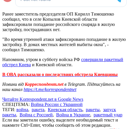
Ранее заместитель председателя ОП Кирилл Тимошенко
сообщил, что в селе Копылов Киевской области
зафиксировали попадание российского снаряда в жилую
застройку, пострадавших нет.
"Во время утренней атаки зафиксировано попадание в жилую
застройку. В домах местных жителей выбиты окна", -
сообщил Тимошенко.
Напомним, утром в субботу войска РФ
совершили ракетный
обстрел Киева
и Киевской области.
В ОВА рассказали о последствиях обстрела Киевщины
Новини від
Корреспондент.net
в Telegram. Підписуйтесь на
наш канал
https://t.me/korrespondentnet
Читайте Korrespondent.net в Google News
СПЕЦТЕМА:
Война России с Украиной
ТЕГИ:
война
,
ракета
,
Киевская область
,
ракеты
,
запуск
ракеты
,
Война с Россией
,
Война в Украине
,
ракетный удар
Если вы заметили ошибку, выделите необходимый текст и
нажмите Ctrl+Enter, чтобы сообщить об этом редакции.