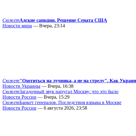
Сюжет
Адские санкции. Решение Сената США
Новости мира
— Вчера, 23:14
Сюжет
"Охотиться на лучника, а не на стрелу". Как Украи
Новости Украины
— Вчера, 16:38
Сюжет
Загадочный звук напугал Москву: что это было
Новости России
— Вчера, 15:29
Сюжет
Банкет генералов. Последствия взрыва в Москве
Новости России
— 6 августа 2026, 23:58