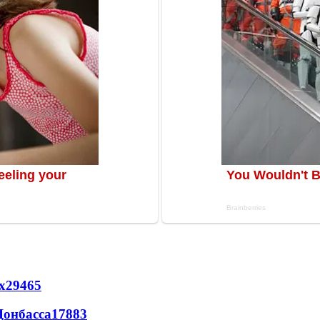
х
29465
Донбасса
17883