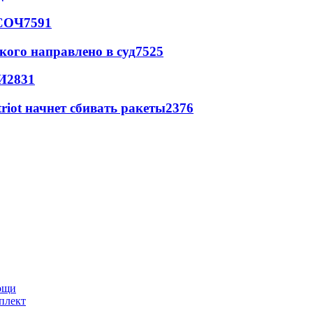
 СОЧ
7591
кого направлено в суд
7525
И
2831
triot начнет сбивать ракеты
2376
мощи
плект