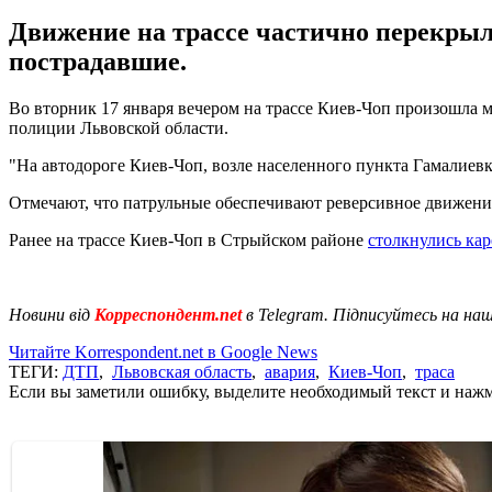
Движение на трассе частично перекрыл
пострадавшие.
Во вторник 17 января вечером на трассе Киев-Чоп произошла м
полиции Львовской области.
"На автодороге Киев-Чоп, возле населенного пункта Гамалиев
Отмечают, что патрульные обеспечивают реверсивное движени
Ранее на трассе Киев-Чоп в Стрыйском районе
столкнулись кар
Новини від
Корреспондент.net
в Telegram. Підписуйтесь на на
Читайте Korrespondent.net в Google News
ТЕГИ:
ДТП
,
Львовская область
,
авария
,
Киев-Чоп
,
траса
Если вы заметили ошибку, выделите необходимый текст и нажми