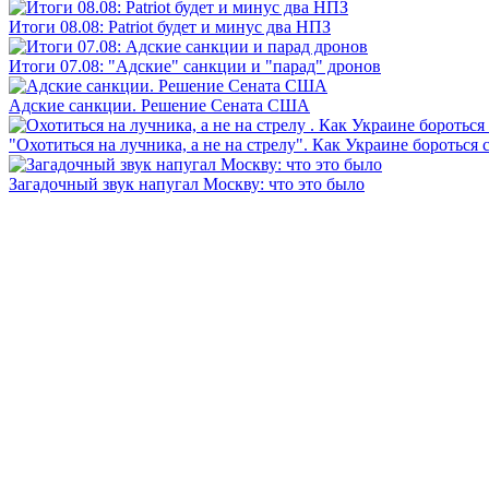
Итоги 08.08: Patriot будет и минус два НПЗ
Итоги 07.08: "Адские" санкции и "парад" дронов
Адские санкции. Решение Сената США
"Охотиться на лучника, а не на стрелу". Как Украине бороться 
Загадочный звук напугал Москву: что это было