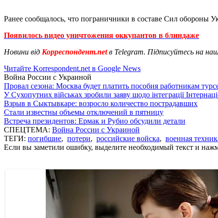
Ранее сообщалось, что пограничники в составе Сил обороны 
Появилось видео уничтожения оккупантов в блиндаже
Новини від
Корреспондент.net
в Telegram. Підписуйтесь на на
Читайте Korrespondent.net в Google News
Война России с Украиной
Провал сезона: Москва будет платить пособия работникам тур
У Сухопутних військах зробили заяву щодо інтеграції Інтернац
Взрыв в Сыктывкаре: возросло количество пострадавших
Стали известны объемы отключений в пятницу
Встреча президентов: Ермак и Рубио обсудили детали
СПЕЦТЕМА:
Война России с Украиной
ТЕГИ:
погибшие
,
потери
,
российские войска
,
военная техник
Если вы заметили ошибку, выделите необходимый текст и нажми