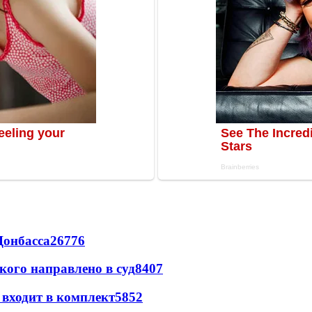
Донбасса
26776
кого направлено в суд
8407
 входит в комплект
5852