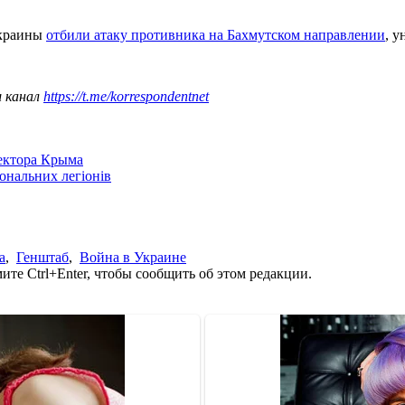
Украины
отбили атаку противника на Бахмутском направлении
, 
ш канал
https://t.me/korrespondentnet
сектора Крыма
іональних легіонів
а
,
Генштаб
,
Война в Украине
те Ctrl+Enter, чтобы сообщить об этом редакции.