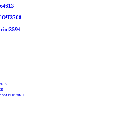
х
4613
 СОЧ
3708
riot
3594
ек
язью и водой