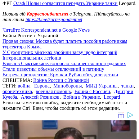
ФРГ
Олаф Шольц согласится передать Украине танки
Leopard.
Новини від
Корреспондент.net
в Telegram. Підписуйтесь на
наш канал
https://t.me/korrespondentnet
Читайте Korrespondent.net в Google News
Война России с Украиной
Провал сезона: Москва будет платить пособия работникам
турсектора Крыма
У Сухопутних військах зробили заяву щодо інтеграції
Інтернаціональних легіонів
Взрыв в Сыктывкаре: возросло количество пострадавших
Стали известны объемы отключений в пятницу
Встреча президентов: Ермак и Рубио обсудили детали
СПЕЦТЕМА:
Война России с Украиной
ТЕГИ:
война
,
Европа
,
Минобороны
,
МИД Украины
,
танки
,
бронетехника
,
военная помощь
,
Война с Россией
,
Дмитрий
Кулеба
,
Алексей Резников
,
Война в Украине
,
Leopard
Если вы заметили ошибку, выделите необходимый текст и
нажмите Ctrl+Enter, чтобы сообщить об этом редакции.