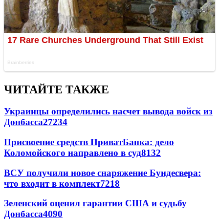
ЧИТАЙТЕ ТАКЖЕ
Украинцы определились насчет вывода войск из
Донбасса
27234
Присвоение средств ПриватБанка: дело
Коломойского направлено в суд
8132
ВСУ получили новое снаряжение Бундесвера:
что входит в комплект
7218
Зеленский оценил гарантии США и судьбу
Донбасса
4090