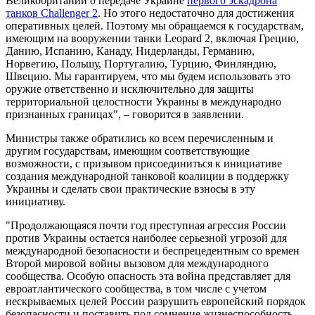
Великобритании о передаче Украине
первого эскадрона
танков Challenger 2
. Но этого недостаточно для достижения
оперативных целей. Поэтому мы обращаемся к государствам,
имеющим на вооружении танки Leopard 2, включая Грецию,
Данию, Испанию, Канаду, Нидерланды, Германию,
Норвегию, Польшу, Португалию, Турцию, Финляндию,
Швецию. Мы гарантируем, что мы будем использовать это
оружие ответственно и исключительно для защиты
территориальной целостности Украины в международно
признанных границах", – говорится в заявлении.
Министры также обратились ко всем перечисленным и
другим государствам, имеющим соответствующие
возможности, с призывом присоединиться к инициативе
создания международной танковой коалиции в поддержку
Украины и сделать свои практические взносы в эту
инициативу.
"Продолжающаяся почти год преступная агрессия России
против Украины остается наиболее серьезной угрозой для
международной безопасности и беспрецедентным со времен
Второй мировой войны вызовом для международного
сообщества. Особую опасность эта война представляет для
евроатлантического сообщества, в том числе с учетом
нескрываемых целей России разрушить европейский порядок
безопасности и поставить под сомнение жизнеспособность