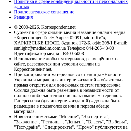
Политика в сфере конфиденциальности и персональных
данных
Пользовательское соглашение
Редакция
© 2000-2026, Korrespondent.net
Субъект в сфере онлайн-медиа Название онлайн-медиа -
«КореспонденТ.net» Адрес: 02091, місто Київ,
ХАРКІВСЬКЕ ШОСЕ, будинок 172-Б, офіс 208/1 E-mail:
sunlight@mediadim.com.ua
Телефон: 044-205-43-00
Идентификатор медиа - R40-06068
Использование любых материалов, размещённых на
сайте, разрешается при условии ссылки на
Корреспондент.net.
При копировании материалов со страницы «Новости
Украины и мира», для интернет-изданий – обязательна
прямая открытая для поисковых систем гиперссылка.
Ссылка должна быть размещена в независимости от
полного либо частичного использования материалов.
Гиперссылка (для интернет- изданий) – должна быть
размещена в подзаголовке или в первом абзаце
материала.
Новости с пометками "Мнение", "Экспертиза",
"Заявление", "Регионы", "Деньги", "Власть", "Выборы",
"Тест-драйв", "Спецпроекты", "Промо" публикуются на