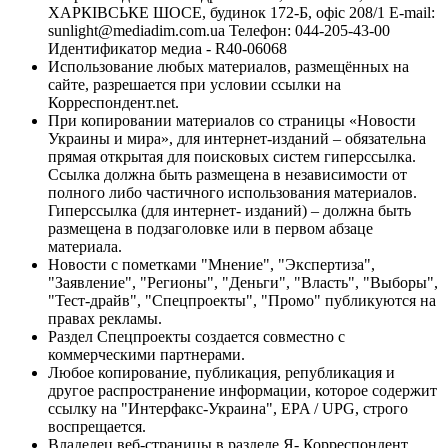
ХАРКІВСЬКЕ ШОСЕ, будинок 172-Б, офіс 208/1 E-mail:
sunlight@mediadim.com.ua
Телефон: 044-205-43-00
Идентификатор медиа - R40-06068
Использование любых материалов, размещённых на
сайте, разрешается при условии ссылки на
Корреспондент.net.
При копировании материалов со страницы «Новости
Украины и мира», для интернет-изданий – обязательна
прямая открытая для поисковых систем гиперссылка.
Ссылка должна быть размещена в независимости от
полного либо частичного использования материалов.
Гиперссылка (для интернет- изданий) – должна быть
размещена в подзаголовке или в первом абзаце
материала.
Новости с пометками "Мнение", "Экспертиза",
"Заявление", "Регионы", "Деньги", "Власть", "Выборы",
"Тест-драйв", "Спецпроекты", "Промо" публикуются на
правах рекламы.
Раздел Спецпроекты создается совместно с
коммерческими партнерами.
Любое копирование, публикация, републикация и
другое распространение информации, которое содержит
ссылку на "Интерфакс-Украина", EPA / UPG, строго
воспрещается.
Владелец веб-страницы в разделе Я- Корреспондент