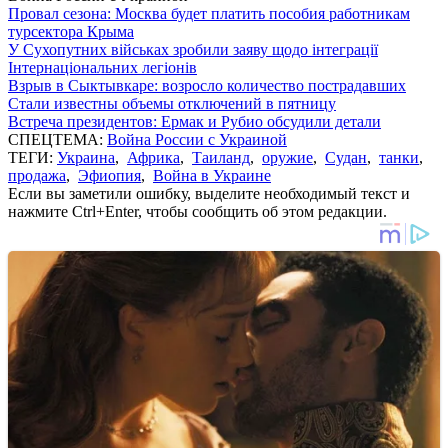
Провал сезона: Москва будет платить пособия работникам
турсектора Крыма
У Сухопутних військах зробили заяву щодо інтеграції
Інтернаціональних легіонів
Взрыв в Сыктывкаре: возросло количество пострадавших
Стали известны объемы отключений в пятницу
Встреча президентов: Ермак и Рубио обсудили детали
СПЕЦТЕМА:
Война России с Украиной
ТЕГИ:
Украина
,
Африка
,
Таиланд
,
оружие
,
Судан
,
танки
,
продажа
,
Эфиопия
,
Война в Украине
Если вы заметили ошибку, выделите необходимый текст и
нажмите Ctrl+Enter, чтобы сообщить об этом редакции.