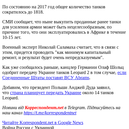
По состоянию на 2017 год общее количество танков
сократилось до 1818.
СМИ сообщает, что ныне выкупить проданные ранее танки
для усиления армии может быть нецелесообразным, по
причине того, что они эксплуатировались в Африке в течение
10-15 лет.
Военный эксперт Николай Саламаха считает, что в связи с
этим, придется проводить "как минимум капитальный
ремонт, и результат будет очень непредсказуемым".
Как уже сообщалось раньше, канцлер Германии Олаф Шольц
одобрит передачу Украине танков Leopard 2 в том случае,
если
Соединенные Штаты поставят ВСУ Abrams
.
Добавим, что президент Польши Анджей Дуда заявил,
что
страна планирует передать Украине
около 14 танков
Leopard.
Новини від
Корреспондент.net
в Telegram. Підписуйтесь на
наш канал
https://t.me/korrespondentnet
Читайте Korrespondent.net в Google News
Война России с Украиной