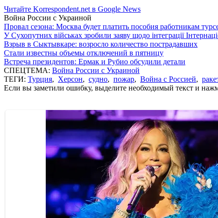
Читайте Korrespondent.net в Google News
Война России с Украиной
Провал сезона: Москва будет платить пособия работникам тур
У Сухопутних військах зробили заяву щодо інтеграції Інтернац
Взрыв в Сыктывкаре: возросло количество пострадавших
Стали известны объемы отключений в пятницу
Встреча президентов: Ермак и Рубио обсудили детали
СПЕЦТЕМА:
Война России с Украиной
ТЕГИ:
Турция
,
Херсон
,
судно
,
пожар
,
Война с Россией
,
раке
Если вы заметили ошибку, выделите необходимый текст и нажми