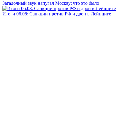
Загадочный звук напугал Москву: что это было
Итоги 06.08: Санкции против РФ и дрон в Лейпциге