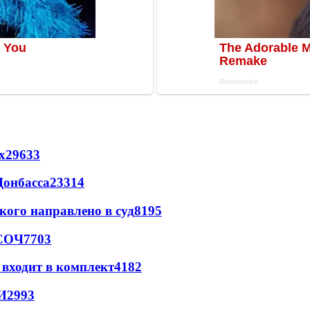
х
29633
Донбасса
23314
кого направлено в суд
8195
 СОЧ
7703
 входит в комплект
4182
И
2993