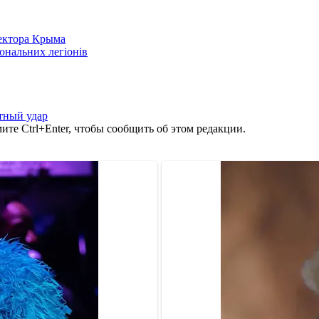
сектора Крыма
іональних легіонів
тный удар
те Ctrl+Enter, чтобы сообщить об этом редакции.