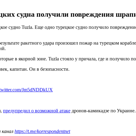
ецких судна получили повреждения шрапн
кое судно Tuzla. Еще одно турецкое судно получило повреждение
зультате ракетного удара произошел пожар на турецком корабле T
ий.
оторые в якорной зоне. Tuzla стояло у причала, где и получило 
век, капитан. Он в безопасности.
.twitter.com/Jm5dNDDkUX
я,
предупредил о возможной атаке
дронов-камикадзе по Украине
ш канал
https://t.me/korrespondentnet