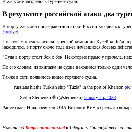
В Херсоне загорелось турецкое судно
В результате российской атаки два тур
В порту Херсона после ракетной атаки России загорелось турец
Hurriyet
.
По словам представителя турецкой компании Хусейна Чеби, в ре
находилось в порту около года из-за начавшихся боевых действ
"Суда в порту стоят бок о бок. Некоторые прямо у причала, нек
По его словам, из экипажа на судне находился только один чело
Также в сети появилось видео горящего судна.
russians hit the Turkish ship "Tuzla" in the port of Kherson
pic
— Serhii Sternenko ✙ (@sternenko)
January 25, 2023
Ранее глава Николаевской ОВА Виталий Ким в среду, 25 январ
Новини від
Корреспондент.net
в Telegram. Підписуйтесь на на