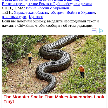
Встреча президентов: Ермак и Рубио обсудили детали
СПЕЦТЕМА:
Война России с Украиной
ТЕГИ:
Харьковская область
,
обстрел
,
Война в Украине
,
ракетный удар
,
Купянск
Если вы заметили ошибку, выделите необходимый текст и
нажмите Ctrl+Enter, чтобы сообщить об этом редакции.