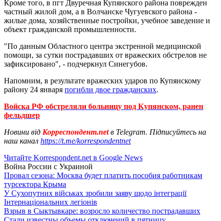
Кроме того, в пгт Двуречная Купянского района поврежден
частный жилой дом, а в Волчанске Чугуевского района -
жилые дома, хозяйственные постройки, учебное заведение и
объект гражданской промышленности.
"По данным Областного центра экстренной медицинской
помощи, за сутки пострадавших от вражеских обстрелов не
зафиксировано", - подчеркнул Синегубов.
Напомним, в результате вражеских ударов по Купянскому
району 24 января
погибли двое гражданских
.
Войска РФ обстреляли больницу под Купянском, ранен
фельдшер
Новини від
Корреспондент.net
в Telegram. Підписуйтесь на
наш канал
https://t.me/korrespondentnet
Читайте Korrespondent.net в Google News
Война России с Украиной
Провал сезона: Москва будет платить пособия работникам
турсектора Крыма
У Сухопутних військах зробили заяву щодо інтеграції
Інтернаціональних легіонів
Взрыв в Сыктывкаре: возросло количество пострадавших
Стали известны объемы отключений в пятницу