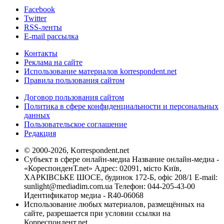
Facebook
Twitter
RSS-ленты
E-mail рассылка
Контакты
Реклама на сайте
Использование материалов korrespondent.net
Правила пользования сайтом
Договор пользования сайтом
Политика в сфере конфиденциальности и персональных
данных
Пользовательское соглашение
Редакция
© 2000-2026, Korrespondent.net
Субъект в сфере онлайн-медиа Название онлайн-медиа -
«КореспонденТ.net» Адрес: 02091, місто Київ,
ХАРКІВСЬКЕ ШОСЕ, будинок 172-Б, офіс 208/1 E-mail:
sunlight@mediadim.com.ua
Телефон: 044-205-43-00
Идентификатор медиа - R40-06068
Использование любых материалов, размещённых на
сайте, разрешается при условии ссылки на
Корреспондент.net.