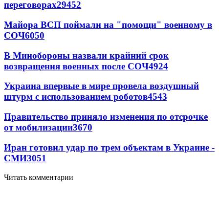
переговорах
29452
Майора ВСП поймали на "помощи" военному в
СОЧ
6050
В Минобороны назвали крайний срок
возвращения военных после СОЧ
4924
Украина впервые в мире провела воздушный
штурм с использованием роботов
4543
Правительство приняло изменения по отсрочке
от мобилизации
3670
Иран готовил удар по трем объектам в Украине -
СМИ
3051
Читать комментарии