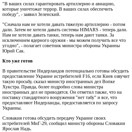
"В ваших силах гарантировать артиллерию и авиацию,
которые уничтожат террор. В ваших силах обеспечить
победу", - заявил Зеленский.
"Сначала нам не хотели давать тяжелую артиллерию - потом
дали. Затем не хотели давать системы HIMARS - теперь дали.
Нам не хотели давать танки, теперь нам дают танки. За
исключением ядерного оружия - мы можем получить все что
угодно", - полагает советник министра обороны Украины
Юрий Сак.
Кто уже готов
В правительстве Нидерландов потенциально готовы обсудить
предоставление Украине истребителей F16, если Киев озвучит
такую просьбу, сказал министр иностранных дел Вопке
Хукстра. Правда, более подробно слова министра
иностранных дел не приводятся. Он отметил также, что на
поставку стандартного вооружения "нет табу" и все, что
предоставляют Нидерланды, предоставляется по запросу
Украины.
Словакия готова обсудить передачу Украине своих
истребителей МиГ-29, сообщил министр обороны Словакии
Ярослав Надь.