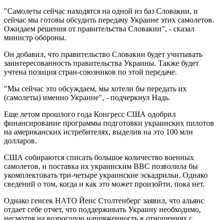
"Самолеты сейчас находятся на одной из баз Словакии, и
сейчас мы готовы обсудить передачу Украине этих самолетов.
Ожидаем решения от правительства Словакии", - сказал
министр обороны.
Он добавил, что правительство Словакии будет учитывать
заинтересованность правительства Украины. Также будет
учтена позиция стран-союзников по этой передаче.
"Мы сейчас это обсуждаем, мы хотели бы передать их
(самолеты) именно Украине", - подчеркнул Надь.
Еще летом прошлого года Конгресс США одобрил
финансирование программы подготовки украинских пилотов
на американских истребителях, выделив на это 100 млн
долларов.
США собираются списать большое количество военных
самолетов, и поставка их украинским ВВС позволила бы
укомплектовать три-четыре украинские эскадрильи. Однако
сведений о том, когда и как это может произойти, пока нет.
Однако генсек НАТО Йенс Столтенберг заявил, что альянс
отдает себе отчет, что поддерживать Украину необходимо,
несмотря на возросшую напряженность в отношениях с