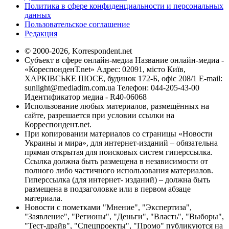
Политика в сфере конфиденциальности и персональных
данных
Пользовательское соглашение
Редакция
© 2000-2026, Korrespondent.net
Субъект в сфере онлайн-медиа Название онлайн-медиа -
«КореспонденТ.net» Адрес: 02091, місто Київ,
ХАРКІВСЬКЕ ШОСЕ, будинок 172-Б, офіс 208/1 E-mail:
sunlight@mediadim.com.ua
Телефон: 044-205-43-00
Идентификатор медиа - R40-06068
Использование любых материалов, размещённых на
сайте, разрешается при условии ссылки на
Корреспондент.net.
При копировании материалов со страницы «Новости
Украины и мира», для интернет-изданий – обязательна
прямая открытая для поисковых систем гиперссылка.
Ссылка должна быть размещена в независимости от
полного либо частичного использования материалов.
Гиперссылка (для интернет- изданий) – должна быть
размещена в подзаголовке или в первом абзаце
материала.
Новости с пометками "Мнение", "Экспертиза",
"Заявление", "Регионы", "Деньги", "Власть", "Выборы",
"Тест-драйв", "Спецпроекты", "Промо" публикуются на