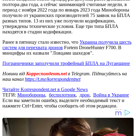
полтора-два года, а сейчас занимающей считаные недели, в
период с ноября 2022 года по январь 2023 года Минобороны
получило от украинских производителей 75 заявок на БПЛА
разных типов. 13 из них уже получили кодификацию,
утверждены технические условия. Еще три типа БПЛА
находятся в стадии кодификации.
Ранее в пятницу стало известно, что
Украина получила шесть
систем для перехвата дронов
Fortem DroneHunter F700. В
минцифры их назвали "Ловцами шахедов".
Пограничники заполучили трофейный БПЛА на Луганщине
Новини від
Корреспондент.net
в Telegram. Підписуйтесь на
наш канал
https://t.me/korrespondentnet
Читайте Korrespondent.net в Google News
ТЕГИ:
Минобороны
,
беспилотник
,
дрон
,
Война в Украине
Если вы заметили ошибку, выделите необходимый текст и
нажмите Ctrl+Enter, чтобы сообщить об этом редакции.