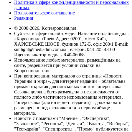
Политика в сфере конфиденциальности и персональных
данных
Пользовательское соглашение
Редакция
© 2000-2026, Korrespondent.net
Субъект в сфере онлайн-медиа Название онлайн-медиа -
«КореспонденТ.net» Адрес: 02091, місто Київ,
ХАРКІВСЬКЕ ШОСЕ, будинок 172-Б, офіс 208/1 E-mail:
sunlight@mediadim.com.ua
Телефон: 044-205-43-00
Идентификатор медиа - R40-06068
Использование любых материалов, размещённых на
сайте, разрешается при условии ссылки на
Корреспондент.net.
При копировании материалов со страницы «Новости
Украины и мира», для интернет-изданий – обязательна
прямая открытая для поисковых систем гиперссылка.
Ссылка должна быть размещена в независимости от
полного либо частичного использования материалов.
Гиперссылка (для интернет- изданий) – должна быть
размещена в подзаголовке или в первом абзаце
материала.
Новости с пометками "Мнение", "Экспертиза",
"Заявление", "Регионы", "Деньги", "Власть", "Выборы",
"Тест-драйв", "Спецпроекты", "Промо" публикуются на