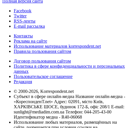
Полная версия сайта
Facebook
Twitter
RSS-ленты
E-mail рассылка
Контакты
Реклама на сайте
Использование материалов korrespondent.net
Правила пользования сайтом
Договор пользования сайтом
Политика в сфере конфиденциальности и персональных
данных
Пользовательское соглашение
Редакция
© 2000-2026, Korrespondent.net
Субъект в сфере онлайн-медиа Название онлайн-медиа -
«КореспонденТ.net» Адрес: 02091, місто Київ,
ХАРКІВСЬКЕ ШОСЕ, будинок 172-Б, офіс 208/1 E-mail:
sunlight@mediadim.com.ua
Телефон: 044-205-43-00
Идентификатор медиа - R40-06068
Использование любых материалов, размещённых на
сайте, разрешается при условии ссылки на