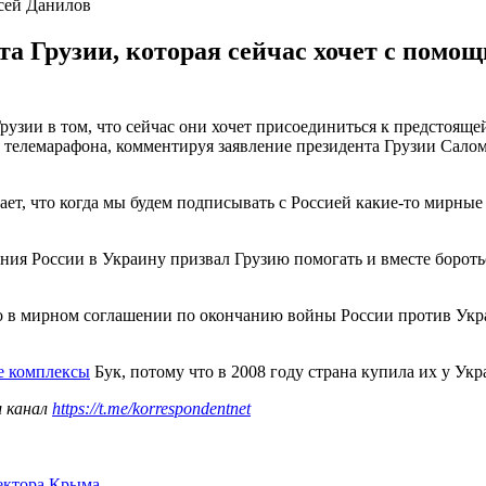
сей Данилов
а Грузии, которая сейчас хочет с помо
зии в том, что сейчас они хочет присоединиться к предстоящей
ре телемарафона, комментируя заявление президента Грузии Са
тает, что когда мы будем подписывать с Россией какие-то мирны
ия России в Украину призвал Грузию помогать и вместе бороться
то в мирном соглашении по окончанию войны России против Укр
ые комплексы
Бук, потому что в 2008 году страна купила их у Укр
ш канал
https://t.me/korrespondentnet
сектора Крыма