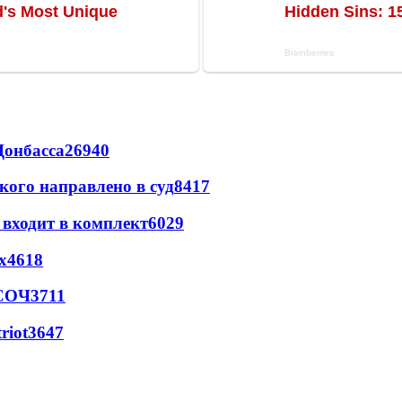
Донбасса
26940
кого направлено в суд
8417
 входит в комплект
6029
х
4618
 СОЧ
3711
riot
3647