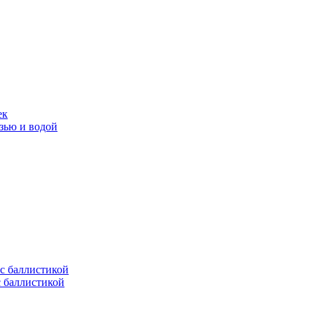
ек
язью и водой
с баллистикой