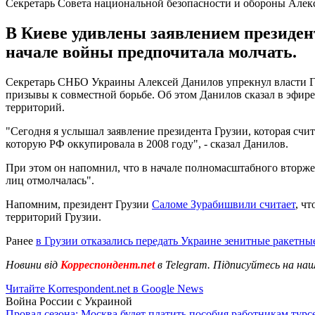
Секретарь Совета национальной безопасности и обороны Алек
В Киеве удивлены заявлением президент
начале войны предпочитала молчать.
Секретарь СНБО Украины Алексей Данилов упрекнул власти Гру
призывы к совместной борьбе. Об этом Данилов сказал в эфи
территорий.
"Сегодня я услышал заявление президента Грузии, которая счи
которую РФ оккупировала в 2008 году", - сказал Данилов.
При этом он напомнил, что в начале полномасштабного вторжен
лиц отмолчалась".
Напомним, президент Грузии
Саломе Зурабишвили считает
, ч
территорий Грузии.
Ранее
в Грузии отказались передать Украине зенитные ракетн
Новини від
Корреспондент.net
в Telegram. Підписуйтесь на на
Читайте Korrespondent.net в Google News
Война России с Украиной
Провал сезона: Москва будет платить пособия работникам тур