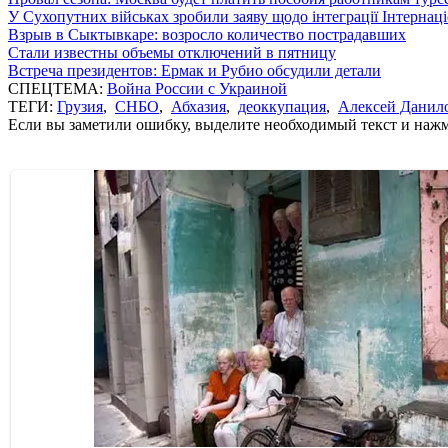
У Сухопутних військах зробили заяву щодо інтеграції Інтернац
Взрыв в Сыктывкаре: возросло количество пострадавших
Стали известны объемы отключений в пятницу
Встреча президентов: Ермак и Рубио обсудили детали
СПЕЦТЕМА:
Война России с Украиной
ТЕГИ:
Грузия
,
СНБО
,
Абхазия
,
деоккупация
,
Алексей Данил
Если вы заметили ошибку, выделите необходимый текст и нажми