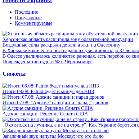
Новости Украины
Последние
Популярные
Комментируемые
Херсонская область расширила зону обязательной эвакуации
Воздушные силы раскрыли детали атаки на Одессчину
В Харькове количество пострадавших увеличилось до 37 челов
В Одессе увеличилось количество раненых, есть перебои со св
Повреждены три судна РФ в Чёрном море
Сюжеты
Итоги 08.08: Patriot будет и минус два НПЗ
Итоги 07.08: "Адские" санкции и "парад" дронов
Адские санкции. Решение Сената США
"Охотиться на лучника, а не на стрелу". Как Украине бороться 
Загадочный звук напугал Москву: что это было