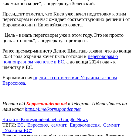
как можно скорее", - подчеркнул Зеленский.
Президент отметил, что Киев уже начал подготовку к этим
переговорам и сейчас ожидает соответствующих решений от
Еврокомиссии и Европейского совета.
"Цель - начать переговоры уже в этом году. Это не просто
цель - это цель", - подчеркнул президент.
Ранее премьер-министр Денис Шмыгаль заявил, что до конца
2023 года Украина хочет быть готовой к
переговорам о
полноправном членстве в ЕС
, а до конца 2024 года - к
членству в ЕС.
Еврокомиссия
оценила соответствие Украины законам
Евросоюза.
Новини від
Корреспондент.net
в Telegram. Підписуйтесь на
наш канал
https://t.me/korrespondentnet
Читайте Korrespondent.net в Google News
ТЕГИ:
ЕС
,
Евросоюз
,
саммит
,
Еврокомиссия
,
Саммит
"Украина-ЕС"
Если вы заметили ошибку, выделите необходимый текст и