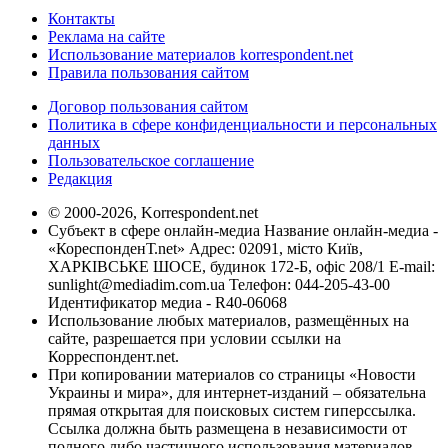
Контакты
Реклама на сайте
Использование материалов korrespondent.net
Правила пользования сайтом
Договор пользования сайтом
Политика в сфере конфиденциальности и персональных
данных
Пользовательское соглашение
Редакция
© 2000-2026, Korrespondent.net
Субъект в сфере онлайн-медиа Название онлайн-медиа -
«КореспонденТ.net» Адрес: 02091, місто Київ,
ХАРКІВСЬКЕ ШОСЕ, будинок 172-Б, офіс 208/1 E-mail:
sunlight@mediadim.com.ua
Телефон: 044-205-43-00
Идентификатор медиа - R40-06068
Использование любых материалов, размещённых на
сайте, разрешается при условии ссылки на
Корреспондент.net.
При копировании материалов со страницы «Новости
Украины и мира», для интернет-изданий – обязательна
прямая открытая для поисковых систем гиперссылка.
Ссылка должна быть размещена в независимости от
полного либо частичного использования материалов.