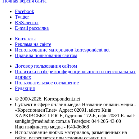
Полная версия сайта
Facebook
Twitter
RSS-ленты
E-mail рассылка
Контакты
Реклама на сайте
Использование материалов korrespondent.net
Правила пользования сайтом
Договор пользования сайтом
Политика в сфере конфиденциальности и персональных
данных
Пользовательское соглашение
Редакция
© 2000-2026, Korrespondent.net
Субъект в сфере онлайн-медиа Название онлайн-медиа -
«КореспонденТ.net» Адрес: 02091, місто Київ,
ХАРКІВСЬКЕ ШОСЕ, будинок 172-Б, офіс 208/1 E-mail:
sunlight@mediadim.com.ua
Телефон: 044-205-43-00
Идентификатор медиа - R40-06068
Использование любых материалов, размещённых на
сайте, разрешается при условии ссылки на