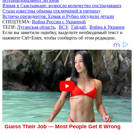
Інтернаціональних легіонів
Взрыв в Сыктывкаре: возросло количество пострадавших
Стали известны объемы отключений в пятницу
Встреча президентов: Ермак и Рубио обсудили детали
СПЕЦТЕМА:
Война России с Украиной
ТЕГИ:
Луганская область
,
ВСУ
,
Гайдай
,
Война в Украине
Если вы заметили ошибку, выделите необходимый текст и
нажмите Ctrl+Enter, чтобы сообщить об этом редакции.