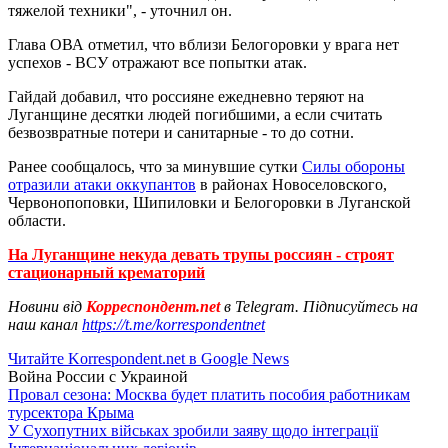
тяжелой техники", - уточнил он.
Глава ОВА отметил, что вблизи Белогоровки у врага нет
успехов - ВСУ отражают все попытки атак.
Гайдай добавил, что россияне ежедневно теряют на
Луганщине десятки людей погибшими, а если считать
безвозвратные потери и санитарные - то до сотни.
Ранее сообщалось, что за минувшие сутки
Силы обороны
отразили атаки оккупантов
в районах Новоселовского,
Червонопоповки, Шипиловки и Белогоровки в Луганской
области.
На Луганщине некуда девать трупы россиян - строят
стационарный крематорий
Новини від
Корреспондент.net
в Telegram. Підписуйтесь на
наш канал
https://t.me/korrespondentnet
Читайте Korrespondent.net в Google News
Война России с Украиной
Провал сезона: Москва будет платить пособия работникам
турсектора Крыма
У Сухопутних військах зробили заяву щодо інтеграції