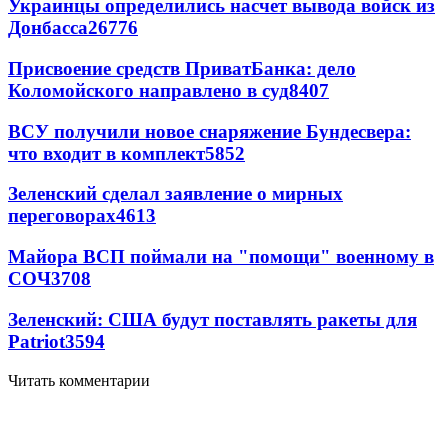
Украинцы определились насчет вывода войск из
Донбасса
26776
Присвоение средств ПриватБанка: дело
Коломойского направлено в суд
8407
ВСУ получили новое снаряжение Бундесвера:
что входит в комплект
5852
Зеленский сделал заявление о мирных
переговорах
4613
Майора ВСП поймали на "помощи" военному в
СОЧ
3708
Зеленский: США будут поставлять ракеты для
Patriot
3594
Читать комментарии