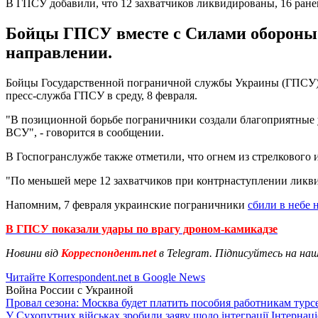
В ГПСУ добавили, что 12 захватчиков ликвидированы, 16 ран
Бойцы ГПСУ вместе с Силами обороны 
направлении.
Бойцы Государственной пограничной службы Украины (ГПСУ) 
пресс-служба ГПСУ в среду, 8 февраля.
"В позиционной борьбе пограничники создали благоприятные 
ВСУ", - говорится в сообщении.
В Госпогранслужбе также отметили, что огнем из стрелкового
"По меньшей мере 12 захватчиков при контрнаступлении ликви
Напомним, 7 февраля украинские пограничники
сбили в небе 
В ГПСУ показали удары по врагу дроном-камикадзе
Новини від
Корреспондент.net
в Telegram. Підписуйтесь на на
Читайте Korrespondent.net в Google News
Война России с Украиной
Провал сезона: Москва будет платить пособия работникам тур
У Сухопутних військах зробили заяву щодо інтеграції Інтернац