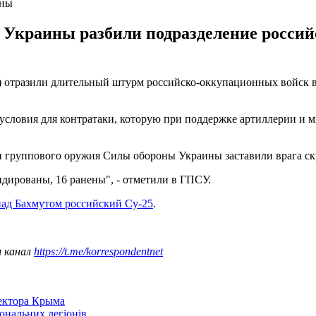
ены
Украины разбили подразделение россий
отразили длительный штурм российско-оккупационных войск в 
условия для контратаки, которую при поддержке артиллерии и 
 и группового оружия Силы обороны Украины заставили врага ск
дированы, 16 ранены", - отметили в ГПСУ.
над Бахмутом российский Су-25
.
ш канал
https://t.me/korrespondentnet
сектора Крыма
іональних легіонів