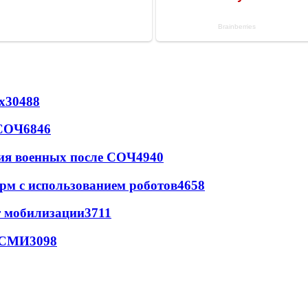
х
30488
 СОЧ
6846
ия военных после СОЧ
4940
рм с использованием роботов
4658
т мобилизации
3711
- СМИ
3098