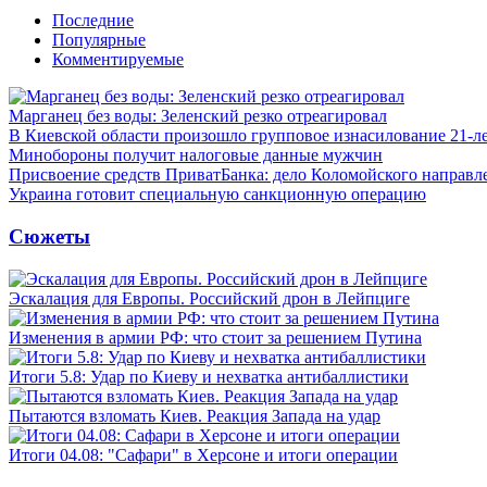
Последние
Популярные
Комментируемые
Марганец без воды: Зеленский резко отреагировал
В Киевской области произошло групповое изнасилование 21-л
Минобороны получит налоговые данные мужчин
Присвоение средств ПриватБанка: дело Коломойского направле
Украина готовит специальную санкционную операцию
Сюжеты
Эскалация для Европы. Российский дрон в Лейпциге
Изменения в армии РФ: что стоит за решением Путина
Итоги 5.8: Удар по Киеву и нехватка антибаллистики
Пытаются взломать Киев. Реакция Запада на удар
Итоги 04.08: "Сафари" в Херсоне и итоги операции