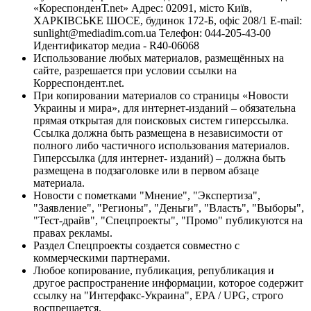
«КореспонденТ.net» Адрес: 02091, місто Київ,
ХАРКІВСЬКЕ ШОСЕ, будинок 172-Б, офіс 208/1 E-mail:
sunlight@mediadim.com.ua
Телефон: 044-205-43-00
Идентификатор медиа - R40-06068
Использование любых материалов, размещённых на
сайте, разрешается при условии ссылки на
Корреспондент.net.
При копировании материалов со страницы «Новости
Украины и мира», для интернет-изданий – обязательна
прямая открытая для поисковых систем гиперссылка.
Ссылка должна быть размещена в независимости от
полного либо частичного использования материалов.
Гиперссылка (для интернет- изданий) – должна быть
размещена в подзаголовке или в первом абзаце
материала.
Новости с пометками "Мнение", "Экспертиза",
"Заявление", "Регионы", "Деньги", "Власть", "Выборы",
"Тест-драйв", "Спецпроекты", "Промо" публикуются на
правах рекламы.
Раздел Спецпроекты создается совместно с
коммерческими партнерами.
Любое копирование, публикация, републикация и
другое распространение информации, которое содержит
ссылку на "Интерфакс-Украина", EPA / UPG, строго
воспрещается.