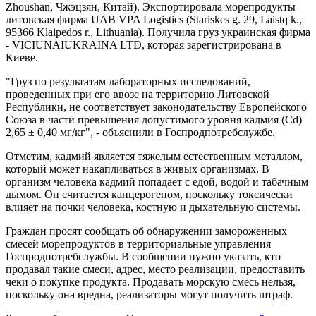
Zhoushan, Чжэцзян, Китай). Экспортировала морепродукты
литовская фирма UAB VPA Logistics (Stariskes g. 29, Laistq k.,
95366 Klaipedos r., Lithuania). Получила груз украинская фирма
- VICIUNAIUKRAINA LTD, которая зарегистрирована в
Киеве.
"Груз по результатам лабораторных исследований,
проведенных при его ввозе на территорию Литовской
Республики, не соответствует законодательству Европейского
Союза в части превышения допустимого уровня кадмия (Cd)
2,65 ± 0,40 мг/кг", - объяснили в Госпродпотребслужбе.
Отметим, кадмий является тяжелым естественным металлом,
который может накапливаться в живых организмах. В
организм человека кадмий попадает с едой, водой и табачным
дымом. Он считается канцерогеном, поскольку токсически
влияет на почки человека, костную и дыхательную системы.
Граждан просят сообщать об обнаружении замороженных
смесей морепродуктов в территориальные управления
Госпродпотребслужбы. В сообщении нужно указать, кто
продавал такие смеси, адрес, место реализации, предоставить
чеки о покупке продукта. Продавать морскую смесь нельзя,
поскольку она вредна, реализаторы могут получить штраф.