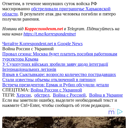
Отметим, в течение минувших суток войска РФ
массированно
обстреливали приграничье Харьковской
области
. В результате атак два человека погибли и пятеро
получили ранения.
Новини від
Корреспондент.net
в Telegram. Підписуйтесь на
наш канал
https://t.me/korrespondentnet
Читайте Korrespondent.net в Google News
Война России с Украиной
Провал сезона: Москва будет платить пособия работникам
турсектора Крыма
У Сухопутних військах зробили заяву щодо інтеграції
Інтернаціональних легіонів
Взрыв в Сыктывкаре: возросло количество пострадавших
Стали известны объемы отключений в пятницу
Встреча президентов: Ермак и Рубио обсудили детали
СПЕЦТЕМА:
Война России с Украиной
ТЕГИ:
Херсон
,
обстрел
,
Война с Россией
,
Война в Украине
Если вы заметили ошибку, выделите необходимый текст и
нажмите Ctrl+Enter, чтобы сообщить об этом редакции.