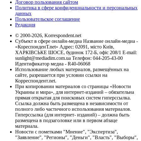
Договор пользования сайтом
Политика в сфере конфиденциальности и персональных
данных
Пользовательское соглашение
Редакция
© 2000-2026, Korrespondent.net
Субъект в сфере онлайн-медиа Название онлайн-медиа -
«КореспонденТ.net» Адрес: 02091, місто Київ,
ХАРКІВСЬКЕ ШОСЕ, будинок 172-Б, офіс 208/1 E-mail:
sunlight@mediadim.com.ua
Телефон: 044-205-43-00
Идентификатор медиа - R40-06068
Использование любых материалов, размещённых на
сайте, разрешается при условии ссылки на
Корреспондент.net.
При копировании материалов со страницы «Новости
Украины и мира», для интернет-изданий – обязательна
прямая открытая для поисковых систем гиперссылка.
Ссылка должна быть размещена в независимости от
полного либо частичного использования материалов.
Гиперссылка (для интернет- изданий) – должна быть
размещена в подзаголовке или в первом абзаце
материала.
Новости с пометками "Мнение", "Экспертиза",
"Заявление", "Регионы", "Деньги", "Власть", "Выборы",