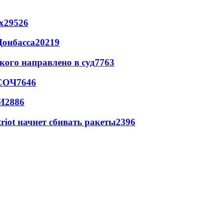
х
29526
Донбасса
20219
кого направлено в суд
7763
 СОЧ
7646
И
2886
triot начнет сбивать ракеты
2396