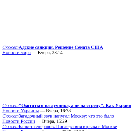
Сюжет
Адские санкции. Решение Сената США
Новости мира
— Вчера, 23:14
Сюжет
"Охотиться на лучника, а не на стрелу". Как Украи
Новости Украины
— Вчера, 16:38
Сюжет
Загадочный звук напугал Москву: что это было
Новости России
— Вчера, 15:29
Сюжет
Банкет генералов. Последствия взрыва в Москве