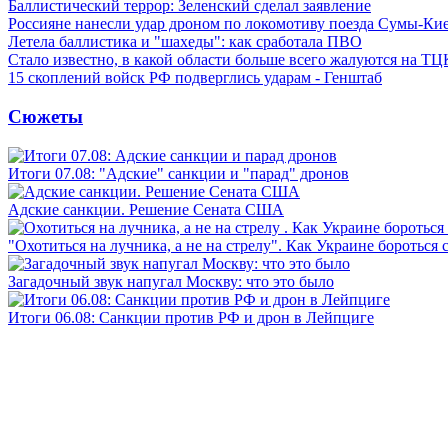
Баллистический террор: Зеленский сделал заявление
Россияне нанесли удар дроном по локомотиву поезда Сумы-Ки
Летела баллистика и "шахеды": как сработала ПВО
Стало известно, в какой области больше всего жалуются на ТЦ
15 скоплений войск РФ подверглись ударам - Генштаб
Сюжеты
Итоги 07.08: "Адские" санкции и "парад" дронов
Адские санкции. Решение Сената США
"Охотиться на лучника, а не на стрелу". Как Украине бороться 
Загадочный звук напугал Москву: что это было
Итоги 06.08: Санкции против РФ и дрон в Лейпциге