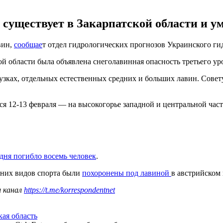
существует в Закарпатской области и ум
вин,
сообщае
т отдел гидрологических прогнозов Украинского ги
ой области была объявлена снеголавинная опасность третьего ур
ках, отдельных естественных средних и больших лавин. Советуе
ся 12-13 февраля — на высокогорье западной и центральной част
 дня погибло восемь человек
.
мних видов спорта были
похоронены под лавиной
в австрийском
ш канал
https://t.me/korrespondentnet
кая область