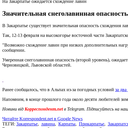
На Закарпатье ожидается схождение лавин
Значительная снеголавинная опасность 
В Закарпатье существует значительная опасность схождения ла
Так, 12-13 февраля на высокогорье восточной части Закарпатск
"Возможно схождение лавин при низких дополнительных нагруз
сообщении.
Умеренная снеголавинная опасность (второй уровень), ожидает
Черновицкой, Львовской областей.
Ранее сообщалось, что в Альпах из-за погодных условий
за два
Напомним, в конце прошлого года около десяти любителей зи
Новини від
Корреспондент.net
в Telegram. Підписуйтесь на на
Читайте Korrespondent.net в Google News
ТЕГИ:
Закарпатье
,
лавина
,
Карпаты
,
Прикарпатье
,
Закарпатс