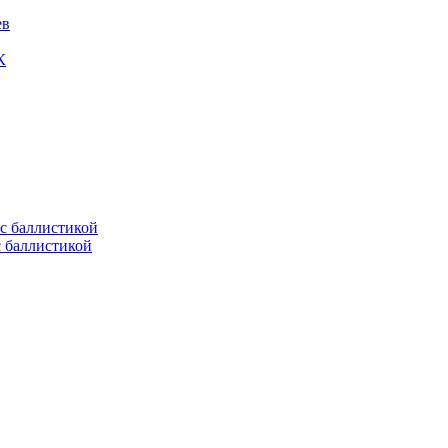
ев
К
с баллистикой