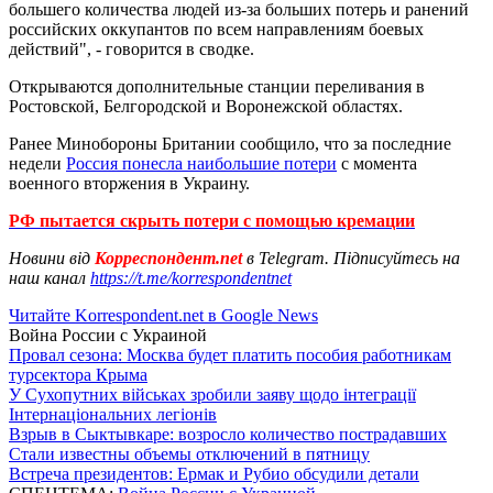
большего количества людей из-за больших потерь и ранений
российских оккупантов по всем направлениям боевых
действий", - говорится в сводке.
Открываются дополнительные станции переливания в
Ростовской, Белгородской и Воронежской областях.
Ранее Минобороны Британии сообщило, что за последние
недели
Россия понесла наибольшие потери
с момента
военного вторжения в Украину.
РФ пытается скрыть потери с помощью кремации
Новини від
Корреспондент.net
в Telegram. Підписуйтесь на
наш канал
https://t.me/korrespondentnet
Читайте Korrespondent.net в Google News
Война России с Украиной
Провал сезона: Москва будет платить пособия работникам
турсектора Крыма
У Сухопутних військах зробили заяву щодо інтеграції
Інтернаціональних легіонів
Взрыв в Сыктывкаре: возросло количество пострадавших
Стали известны объемы отключений в пятницу
Встреча президентов: Ермак и Рубио обсудили детали