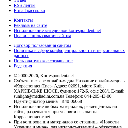
Twitter
RSS-ленты
E-mail рассылка
Контакты
Реклама на сайте
Использование материалов korrespondent.net
Правила пользования сайтом
Договор пользования сайтом
Политика в сфере конфиденциальности и персональных
данных
Пользовательское соглашение
Редакция
© 2000-2026, Korrespondent.net
Субъект в сфере онлайн-медиа Название онлайн-медиа -
«КореспонденТ.net» Адрес: 02091, місто Київ,
ХАРКІВСЬКЕ ШОСЕ, будинок 172-Б, офіс 208/1 E-mail:
sunlight@mediadim.com.ua
Телефон: 044-205-43-00
Идентификатор медиа - R40-06068
Использование любых материалов, размещённых на
сайте, разрешается при условии ссылки на
Корреспондент.net.
При копировании материалов со страницы «Новости
Украины и мира», для интернет-изданий – обязательна