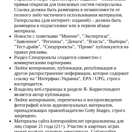
прямая открытая для поисковых систем гиперссылка.
Ссылка должна быть размещена в независимости от
полного либо частичного использования материалов.
Гиперссылка (для интернет- изданий) – должна быть
размещена в подзаголовке или в первом абзаце
материала.
Новости с пометками "Мнение", "Экспертиза",
"Заявление", "Регионы", "Деньги", "Власть", "Выборы",
"Тест-драйв", "Спецпроекты", "Промо" публикуются на
правах рекламы.
Раздел Спецпроекты создается совместно с
коммерческими партнерами.
Любое копирование, публикация, републикация и
другое распространение информации, которое содержит
ссылку на "Интерфакс-Украина", EPA / UPG, строго
воспрещается.
Владелец веб-страницы в разделе Я- Корреспондент
является автор публикации.
Любое копирование, перепечатка и воспроизведение
фотографий и/или аудиовизуальных материалов,
принадлежащих правообладателю Getty Images, строго
запрещено.
Материалы сайта korrespondent.net предназначены для
лиц старше 21 года (21+). Участие в азартных играх
может вызвать игровую зависимость. Соблюдайте