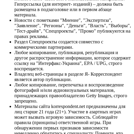
Гиперссылка (для интернет- изданий) – должна быть
размещена в подзаголовке или в первом абзаце
материала.
Новости с пометками "Мнение", "Экспертиза",
"Заявление", "Регионы", "Деньги", "Власть", "Выборы",
"Тест-драйв", "Спецпроекты", "Промо" публикуются на
правах рекламы.
Раздел Спецпроекты создается совместно с
коммерческими партнерами.
Любое копирование, публикация, републикация и
другое распространение информации, которое содержит
ссылку на "Интерфакс-Украина", EPA / UPG, строго
воспрещается.
Владелец веб-страницы в разделе Я- Корреспондент
является автор публикации.
Любое копирование, перепечатка и воспроизведение
фотографий и/или аудиовизуальных материалов,
принадлежащих правообладателю Getty Images, строго
запрещено.
Материалы сайта korrespondent.net предназначены для
лиц старше 21 года (21+). Участие в азартных играх
может вызвать игровую зависимость. Соблюдайте
правила (принципы) ответственной игры. При
обнаружении первых признаков зависимости
немедленно обратитесь к специалисту. Помните, что