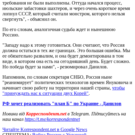
требования не были выполнены. Оттуда начался процесс,
июльские забастовки шахтеров, и через очень короткое время
лопнул СССР, который считали монстром, которого нельзя
свергнуть", - объяснил он.
По его словам, аналогичная судьба ждет и нынешнюю
Россию.
"Западу надо к этому готовиться. Они считают, что Россия
должна остаться в тех же границах. Это большая ошибка. Мы
ее обязательно развалим, и она будет демонтирована в том
виде, в котором она есть на сегодняшний день. Будет сложно.
Но победа будет за нами", - резюмировал Данилов.
Напомним, по словам секретаря СНБО, Россия ныне
"реанимирует" политических технологов времен Януковича и
начинает свою работу на территории нашей страны,
чтобы
"принуждать нас к ситуации двух Корей"
.
РФ хочет реализовать "план Б" по Украине - Данилов
Новини від
Корреспондент.net
в Telegram. Підписуйтесь на
наш канал
https://t.me/korrespondentnet
Читайте Korrespondent.net в Google News
СПЕЦТЕМА:
Война России с Украиной