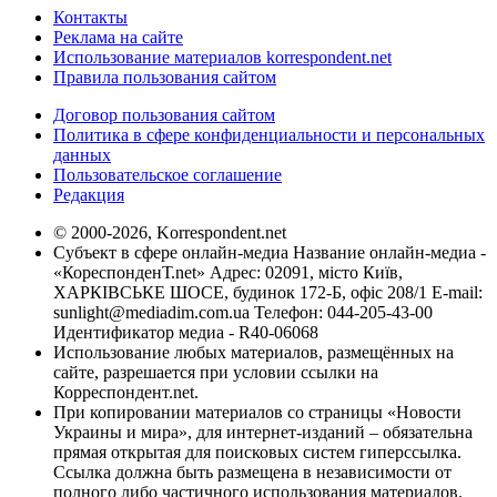
Контакты
Реклама на сайте
Использование материалов korrespondent.net
Правила пользования сайтом
Договор пользования сайтом
Политика в сфере конфиденциальности и персональных
данных
Пользовательское соглашение
Редакция
© 2000-2026, Korrespondent.net
Субъект в сфере онлайн-медиа Название онлайн-медиа -
«КореспонденТ.net» Адрес: 02091, місто Київ,
ХАРКІВСЬКЕ ШОСЕ, будинок 172-Б, офіс 208/1 E-mail:
sunlight@mediadim.com.ua
Телефон: 044-205-43-00
Идентификатор медиа - R40-06068
Использование любых материалов, размещённых на
сайте, разрешается при условии ссылки на
Корреспондент.net.
При копировании материалов со страницы «Новости
Украины и мира», для интернет-изданий – обязательна
прямая открытая для поисковых систем гиперссылка.
Ссылка должна быть размещена в независимости от
полного либо частичного использования материалов.