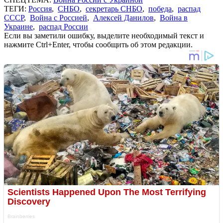
ТЕГИ:
Россия
,
СНБО
,
секретарь СНБО
,
победа
,
распад
СССР
,
Война с Россией
,
Алексей Данилов
,
Война в
Украине
,
распад России
Если вы заметили ошибку, выделите необходимый текст и
нажмите Ctrl+Enter, чтобы сообщить об этом редакции.