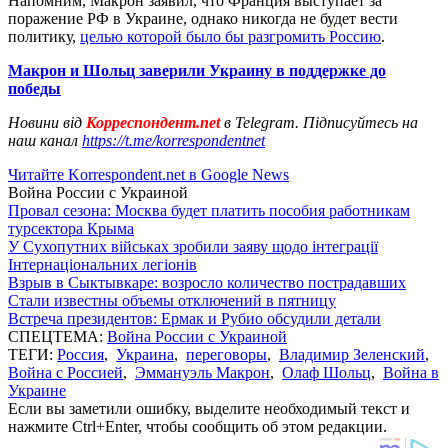
Напомним, Макрон заявил, что Франция выступает за
поражение РФ в Украине, однако никогда не будет вести
политику,
целью которой было бы разгромить Россию
.
Макрон и Шольц заверили Украину в поддержке до
победы
Новини від
Корреспондент.net
в Telegram. Підписуйтесь на
наш канал
https://t.me/korrespondentnet
Читайте Korrespondent.net в Google News
Война России с Украиной
Провал сезона: Москва будет платить пособия работникам
турсектора Крыма
У Сухопутних військах зробили заяву щодо інтеграції
Інтернаціональних легіонів
Взрыв в Сыктывкаре: возросло количество пострадавших
Стали известны объемы отключений в пятницу
Встреча президентов: Ермак и Рубио обсудили детали
СПЕЦТЕМА:
Война России с Украиной
ТЕГИ:
Россия
,
Украина
,
переговоры
,
Владимир Зеленский
,
Война с Россией
,
Эммануэль Макрон
,
Олаф Шольц
,
Война в
Украине
Если вы заметили ошибку, выделите необходимый текст и
нажмите Ctrl+Enter, чтобы сообщить об этом редакции.