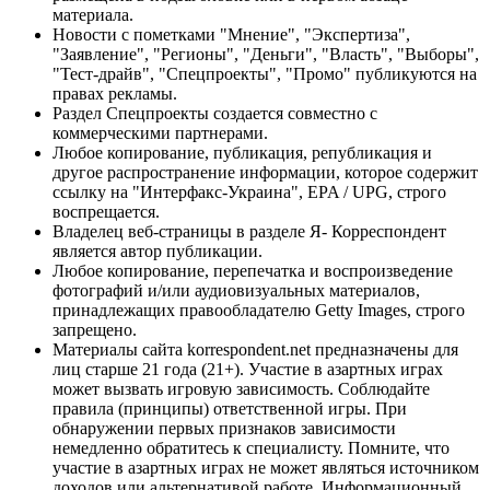
материала.
Новости с пометками "Мнение", "Экспертиза",
"Заявление", "Регионы", "Деньги", "Власть", "Выборы",
"Тест-драйв", "Спецпроекты", "Промо" публикуются на
правах рекламы.
Раздел Спецпроекты создается совместно с
коммерческими партнерами.
Любое копирование, публикация, републикация и
другое распространение информации, которое содержит
ссылку на "Интерфакс-Украина", EPA / UPG, строго
воспрещается.
Владелец веб-страницы в разделе Я- Корреспондент
является автор публикации.
Любое копирование, перепечатка и воспроизведение
фотографий и/или аудиовизуальных материалов,
принадлежащих правообладателю Getty Images, строго
запрещено.
Материалы сайта korrespondent.net предназначены для
лиц старше 21 года (21+). Участие в азартных играх
может вызвать игровую зависимость. Соблюдайте
правила (принципы) ответственной игры. При
обнаружении первых признаков зависимости
немедленно обратитесь к специалисту. Помните, что
участие в азартных играх не может являться источником
доходов или альтернативой работе. Информационный