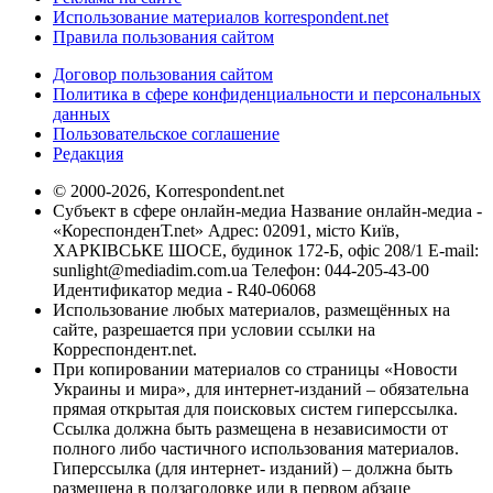
Использование материалов korrespondent.net
Правила пользования сайтом
Договор пользования сайтом
Политика в сфере конфиденциальности и персональных
данных
Пользовательское соглашение
Редакция
© 2000-2026, Korrespondent.net
Субъект в сфере онлайн-медиа Название онлайн-медиа -
«КореспонденТ.net» Адрес: 02091, місто Київ,
ХАРКІВСЬКЕ ШОСЕ, будинок 172-Б, офіс 208/1 E-mail:
sunlight@mediadim.com.ua
Телефон: 044-205-43-00
Идентификатор медиа - R40-06068
Использование любых материалов, размещённых на
сайте, разрешается при условии ссылки на
Корреспондент.net.
При копировании материалов со страницы «Новости
Украины и мира», для интернет-изданий – обязательна
прямая открытая для поисковых систем гиперссылка.
Ссылка должна быть размещена в независимости от
полного либо частичного использования материалов.
Гиперссылка (для интернет- изданий) – должна быть
размещена в подзаголовке или в первом абзаце