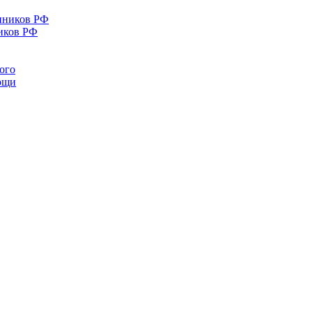
иков РФ
ого
мощи