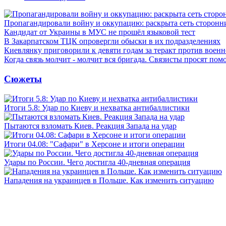
Пропагандировали войну и оккупацию: раскрыта сеть сторонн
Кандидат от Украины в МУС не прошёл языковой тест
В Закарпатском ТЦК опровергли обыски в их подразделениях
Киевлянку приговорили к девяти годам за теракт против военн
Когда связь молчит - молчит вся бригада. Связисты просят по
Сюжеты
Итоги 5.8: Удар по Киеву и нехватка антибаллистики
Пытаются взломать Киев. Реакция Запада на удар
Итоги 04.08: "Сафари" в Херсоне и итоги операции
Удары по России. Чего достигла 40-дневная операция
Нападения на украинцев в Польше. Как изменить ситуацию