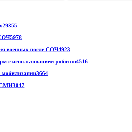
х
29355
 СОЧ
5978
ия военных после СОЧ
4923
рм с использованием роботов
4516
т мобилизации
3664
- СМИ
3047