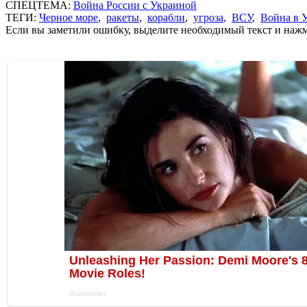
СПЕЦТЕМА:
Война России с Украиной
ТЕГИ:
Черное море
,
ракеты
,
корабли
,
угроза
,
ВСУ
,
Война в 
Если вы заметили ошибку, выделите необходимый текст и нажми