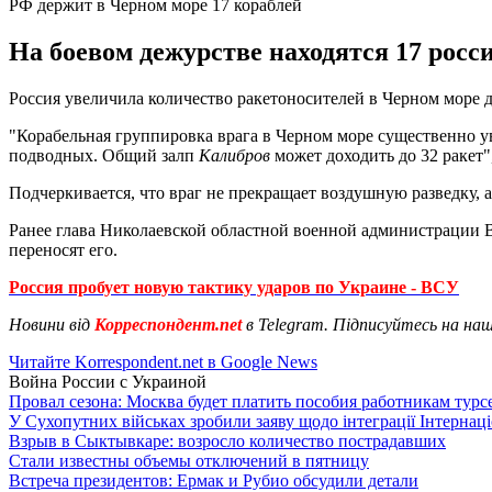
РФ держит в Черном море 17 кораблей
На боевом дежурстве находятся 17 росс
Россия увеличила количество ракетоносителей в Черном море 
"Корабельная группировка врага в Черном море существенно ув
подводных. Общий залп
Калибров
может доходить до 32 ракет"
Подчеркивается, что враг не прекращает воздушную разведку, 
Ранее глава Николаевской областной военной администрации В
переносят его.
Россия пробует новую тактику ударов по Украине - ВСУ
Новини від
Корреспондент.net
в Telegram. Підписуйтесь на на
Читайте Korrespondent.net в Google News
Война России с Украиной
Провал сезона: Москва будет платить пособия работникам тур
У Сухопутних військах зробили заяву щодо інтеграції Інтернац
Взрыв в Сыктывкаре: возросло количество пострадавших
Стали известны объемы отключений в пятницу
Встреча президентов: Ермак и Рубио обсудили детали