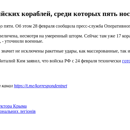
ийских кораблей, среди которых пять но
до пяти. Об этом 28 февраля сообщила пресс-служба Оперативн
еличена, несмотря на умеренный шторм. Сейчас там уже 17 кора
, - уточнили военные.
а значит не исключены ракетные удары, как массированные, так 
италий Ким заявил, что войска РФ с 24 февраля технически
гот
ш канал
https://t.me/korrespondentnet
сектора Крыма
іональних легіонів