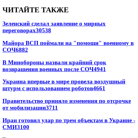
ЧИТАЙТЕ ТАКЖЕ
Зеленский сделал заявление о мирных
переговорах
30538
Майора ВСП поймали на "помощи" военному в
СОЧ
6882
В Минобороны назвали крайний срок
возвращения военных после СОЧ
4941
Украина впервые в мире провела воздушный
штурм с использованием роботов
4661
Правительство приняло изменения по отсрочке
от мобилизации
3711
Иран готовил удар по трем объектам в Украине -
СМИ
3100