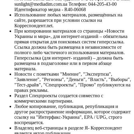
sunlight@mediadim.com.ua
Телефон: 044-205-43-00
Идентификатор медиа - R40-06068
Использование любых материалов, размещённых на
сайте, разрешается при условии ссылки на
Корреспондент.net.
При копировании материалов со страницы «Новости
Украины и мира», для интернет-изданий – обязательна
прямая открытая для поисковых систем гиперссылка.
Ссылка должна быть размещена в независимости от
полного либо частичного использования материалов.
Гиперссылка (для интернет- изданий) – должна быть
размещена в подзаголовке или в первом абзаце
материала.
Новости с пометками "Мнение", "Экспертиза",
"Заявление", "Регионы", "Деньги", "Власть", "Выборы",
"Тест-драйв", "Спецпроекты", "Промо" публикуются на
правах рекламы.
Раздел Спецпроекты создается совместно с
коммерческими партнерами.
Любое копирование, публикация, републикация и
другое распространение информации, которое содержит
ссылку на "Интерфакс-Украина", EPA / UPG, строго
воспрещается.
Владелец веб-страницы в разделе Я- Корреспондент
является автор публикации.